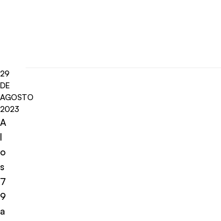
29
DE
AGOSTO
2023
A
l
o
s
7
9
a