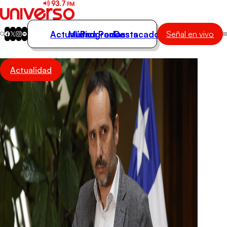
Actualidad
Música
Programas
Podcasts
Destacados
Señal en vivo
Actualidad
Actualidad
Música
Programas
Podcasts
Destacados