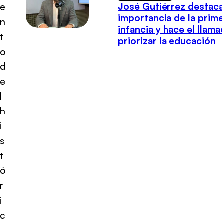
José Gutiérrez destaca
e
importancia de la prim
n
infancia y hace el llam
t
priorizar la educación
o
d
e
l
h
i
s
t
ó
r
i
c