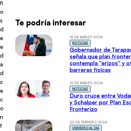
ñ
o
s
Te podría interesar
d
e
16 DE MARZO 2026
NOTICIAS
e
Gobernador de Tarapa
d
señala que plan fronter
contempla “erizos” y o
a
barreras físicas
d
s
16 DE MARZO 2026
NOTICIAS
e
Duro cruce entre Voda
c
y Schalper por Plan E
o
Fronterizo
n
20 DE FEBRERO 2026
f
UNIVERSO AL DÍA