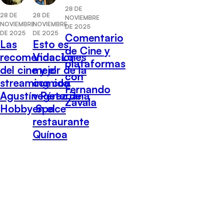
28 DE
28 DE
28 DE
NOVIEMBRE
NOVIEMBRE
NOVIEMBRE
DE 2025
DE 2025
DE 2025
Comentario
Las
Esto es
de Cine y
recomendaciones
Vida: Lo
plataformas
del cine y el
mejor de la
con
streaming con
comida
Fernando
Agustín Pérez de
vegetariana
Zavala
Hobby Space
en el
restaurante
Quínoa