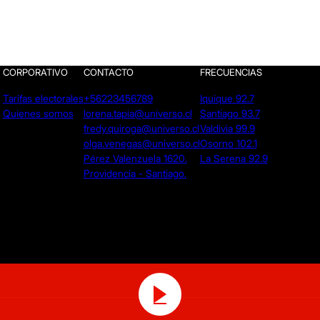
CORPORATIVO
CONTACTO
FRECUENCIAS
Tarifas electorales
+56223456789
Iquique 92.7
Quienes somos
lorena.tapia@universo.cl
Santiago 93.7
fredy.quiroga@universo.cl
Valdivia 99.9
olga.venegas@universo.cl
Osorno 102.1
Pérez Valenzuela 1620.
La Serena 92.9
Providencia - Santiago.