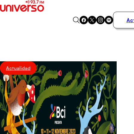
Ac
Actualidad
Música
Programas
Podcasts
Destacados
Actualidad