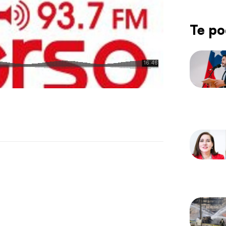
Te po