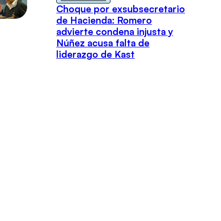
Choque por exsubsecretario
de Hacienda: Romero
advierte condena injusta y
Núñez acusa falta de
liderazgo de Kast