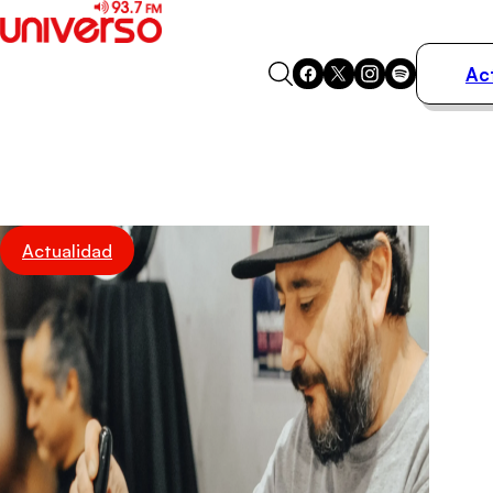
Ac
Actualidad
Música
Programas
Podcasts
Destacados
Actualidad