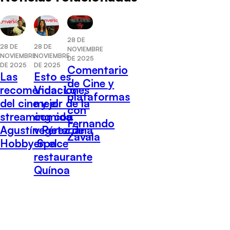
28 DE
28 DE
28 DE
NOVIEMBRE
NOVIEMBRE
NOVIEMBRE
DE 2025
DE 2025
DE 2025
Comentario
Las
Esto es
de Cine y
recomendaciones
Vida: Lo
plataformas
del cine y el
mejor de la
con
streaming con
comida
Fernando
Agustín Pérez de
vegetariana
Zavala
Hobby Space
en el
restaurante
Quínoa