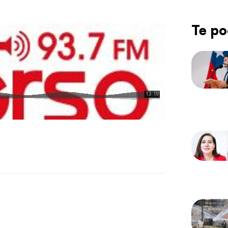
Te po