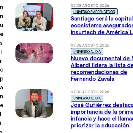
07 DE AGOSTO 2026
n
UNIVERSO EMPRENDEDOR
n
Santiago será la capital
u
ecosistema asegurador
insurtech de América L
e
s
07 DE AGOSTO 2026
t
UNIVERSO AL DÍA
Nuevo documental de 
r
Alberdi lidera la lista d
o
recomendaciones de
p
Fernando Zavala
a
07 DE AGOSTO 2026
n
UNIVERSO AL DÍA
José Gutiérrez destaca
e
importancia de la prim
l
infancia y hace el llam
i
priorizar la educación
s