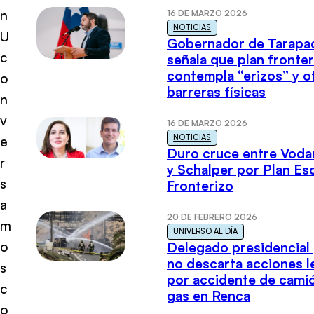
n
16 DE MARZO 2026
NOTICIAS
U
Gobernador de Tarapa
c
señala que plan fronter
contempla “erizos” y o
o
barreras físicas
n
v
16 DE MARZO 2026
NOTICIAS
e
Duro cruce entre Voda
r
y Schalper por Plan E
s
Fronterizo
a
20 DE FEBRERO 2026
m
UNIVERSO AL DÍA
o
Delegado presidencial
no descarta acciones l
s
por accidente de cami
c
gas en Renca
o