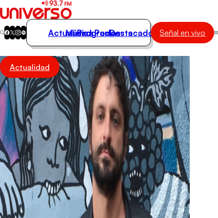
Actualidad
Música
Programas
Podcasts
Destacados
Señal en vivo
Actualidad
Actualidad
Música
Programas
Podcasts
Destacados