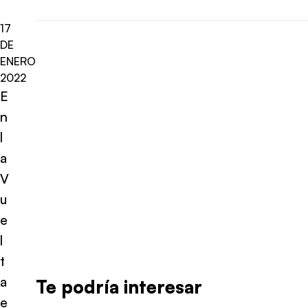
17
DE
ENERO
2022
E
n
l
a
V
u
e
l
t
a
Te podría interesar
e