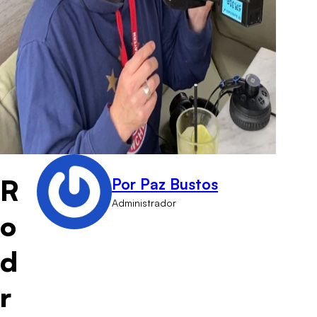
R
Por Paz Bustos
Administrador
o
d
r