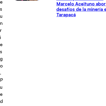
e
Marcelo Aceituno abor
s
desafíos de la minería 
Tarapacá
u
n
r
i
e
s
g
o
.
P
u
e
d