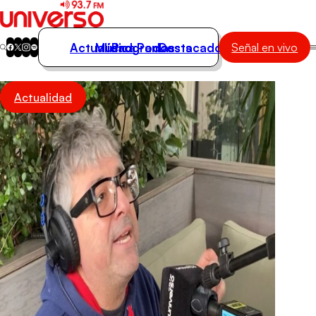
Actualidad
Música
Programas
Podcasts
Destacados
Señal en vivo
Actualidad
Actualidad
Música
Programas
Podcasts
Destacados