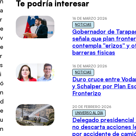
n
Te podría interesar
a
r
16 DE MARZO 2026
NOTICIAS
e
Gobernador de Tarapa
v
señala que plan fronter
contempla “erizos” y o
e
barreras físicas
r
s
16 DE MARZO 2026
NOTICIAS
i
Duro cruce entre Voda
ó
y Schalper por Plan E
n
Fronterizo
d
20 DE FEBRERO 2026
e
UNIVERSO AL DÍA
u
Delegado presidencial
no descarta acciones l
n
por accidente de cami