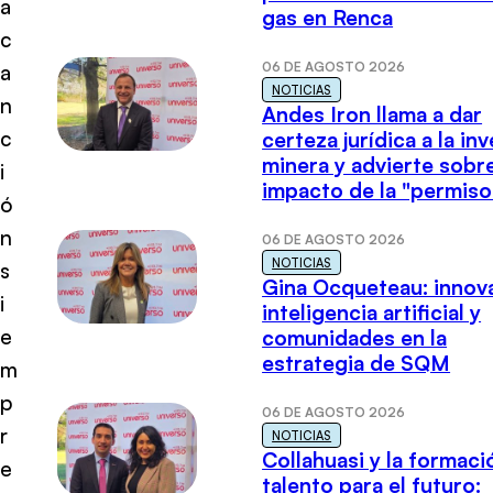
a
gas en Renca
c
06 DE AGOSTO 2026
a
NOTICIAS
n
Andes Iron llama a dar
c
certeza jurídica a la in
minera y advierte sobre
i
impacto de la "permiso
ó
n
06 DE AGOSTO 2026
NOTICIAS
s
Gina Ocqueteau: innov
i
inteligencia artificial y
e
comunidades en la
estrategia de SQM
m
p
06 DE AGOSTO 2026
r
NOTICIAS
Collahuasi y la formaci
e
talento para el futuro: