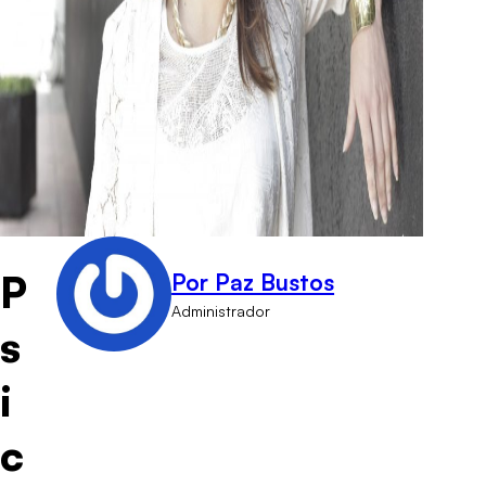
P
Por Paz Bustos
Administrador
s
i
c