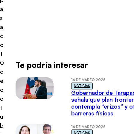
a
s
a
d
o
1
0
Te podría interesar
d
e
16 DE MARZO 2026
NOTICIAS
o
Gobernador de Tarapa
c
señala que plan fronter
contempla “erizos” y o
t
barreras físicas
u
b
16 DE MARZO 2026
NOTICIAS