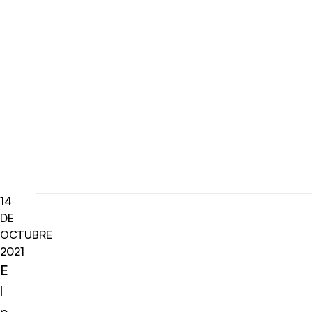
14
DE
OCTUBRE
2021
E
l
p