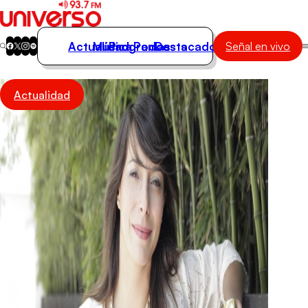
Actualidad
Música
Programas
Podcasts
Destacados
Señal en vivo
Actualidad
Actualidad
Música
Programas
Podcasts
Destacados