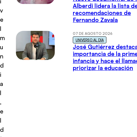
i
Alberdi lidera la lista d
v
recomendaciones de
e
Fernando Zavala
l
07 DE AGOSTO 2026
m
UNIVERSO AL DÍA
José Gutiérrez destaca
u
importancia de la prim
n
infancia y hace el llam
d
priorizar la educación
i
a
l
,
e
l
d