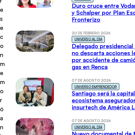
r
Duro cruce entre Voda
e
y Schalper por Plan E
s
Fronterizo
e
20 DE FEBRERO 2026
c
UNIVERSO AL DÍA
o
Delegado presidencial
no descarta acciones l
n
por accidente de cami
m
gas en Renca
e
07 DE AGOSTO 2026
m
UNIVERSO EMPRENDEDOR
o
Santiago será la capital
r
ecosistema asegurador
insurtech de América L
ó
a
07 DE AGOSTO 2026
n
UNIVERSO AL DÍA
Nuevo documental de 