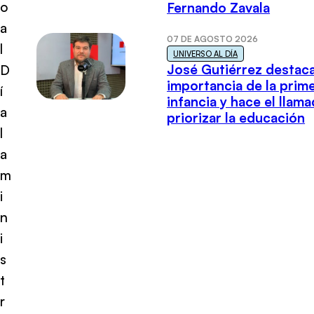
o
Fernando Zavala
a
07 DE AGOSTO 2026
l
UNIVERSO AL DÍA
José Gutiérrez destaca
D
importancia de la prim
í
infancia y hace el llam
a
priorizar la educación
l
a
m
i
n
i
s
t
r