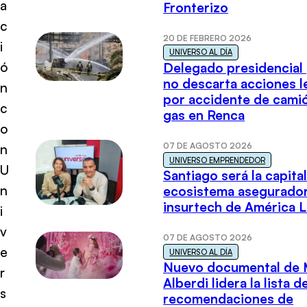
a
Fronterizo
c
20 DE FEBRERO 2026
i
UNIVERSO AL DÍA
ó
Delegado presidencial
no descarta acciones l
n
por accidente de cami
c
gas en Renca
o
07 DE AGOSTO 2026
n
UNIVERSO EMPRENDEDOR
U
Santiago será la capital
n
ecosistema asegurador
insurtech de América L
i
v
07 DE AGOSTO 2026
e
UNIVERSO AL DÍA
Nuevo documental de 
r
Alberdi lidera la lista d
s
recomendaciones de