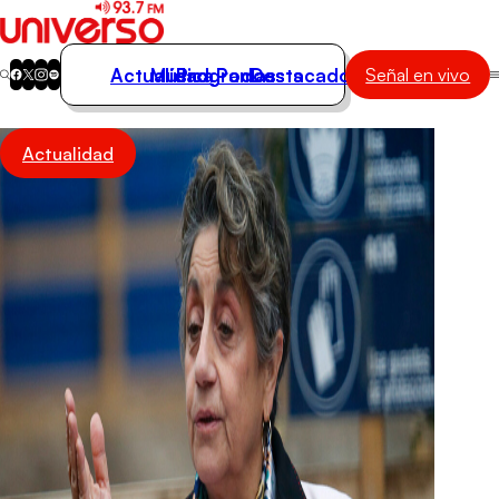
Actualidad
Música
Programas
Podcasts
Destacados
Señal en vivo
Actualidad
Actualidad
Música
Programas
Podcasts
Destacados