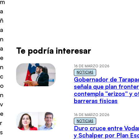
m
a
ñ
a
n
a
Te podría interesar
e
n
16 DE MARZO 2026
NOTICIAS
c
Gobernador de Tarapa
o
señala que plan fronter
contempla “erizos” y o
n
barreras físicas
v
e
16 DE MARZO 2026
NOTICIAS
r
Duro cruce entre Voda
s
y Schalper por Plan E