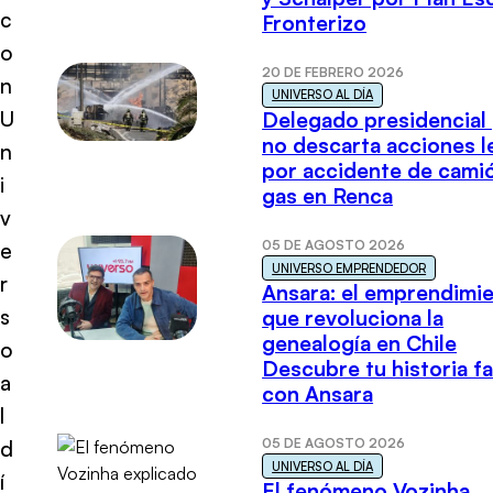
c
Fronterizo
o
20 DE FEBRERO 2026
n
UNIVERSO AL DÍA
U
Delegado presidencial
no descarta acciones l
n
por accidente de cami
i
gas en Renca
v
05 DE AGOSTO 2026
e
UNIVERSO EMPRENDEDOR
r
Ansara: el emprendimi
s
que revoluciona la
genealogía en Chile
o
Descubre tu historia fa
a
con Ansara
l
05 DE AGOSTO 2026
d
UNIVERSO AL DÍA
í
El fenómeno Vozinha