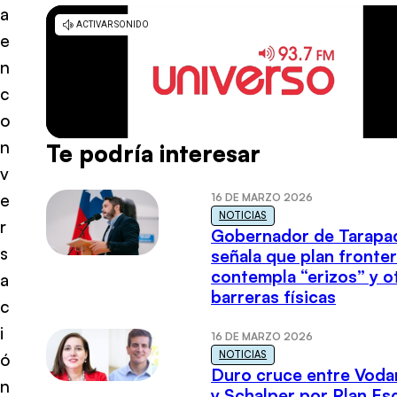
a
e
n
c
o
n
Te podría interesar
v
e
16 DE MARZO 2026
NOTICIAS
r
Gobernador de Tarapa
s
señala que plan fronter
contempla “erizos” y o
a
barreras físicas
c
i
16 DE MARZO 2026
NOTICIAS
ó
Duro cruce entre Voda
n
y Schalper por Plan E