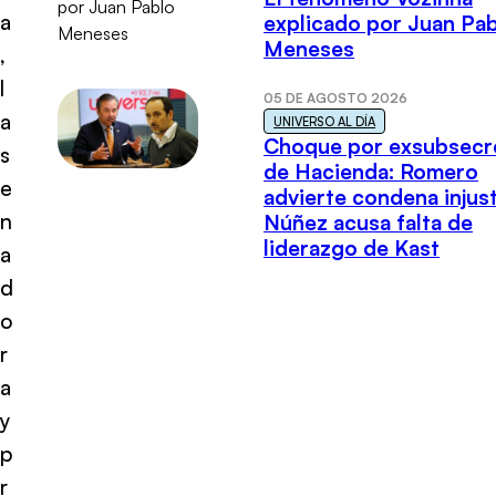
a
explicado por Juan Pa
Meneses
,
l
05 DE AGOSTO 2026
a
UNIVERSO AL DÍA
Choque por exsubsecr
s
de Hacienda: Romero
e
advierte condena injust
n
Núñez acusa falta de
liderazgo de Kast
a
d
o
r
a
y
p
r