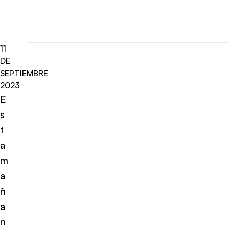
11
DE
SEPTIEMBRE
2023
E
s
t
a
m
a
ñ
a
n