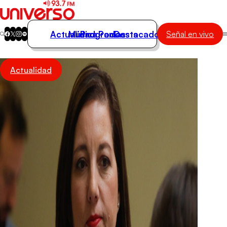
Actualidad
Música
Programas
Podcasts
Destacados
Señal en vivo
Actualidad
Actualidad
Música
Programas
Podcasts
Destacados