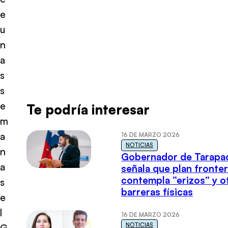
e
u
n
a
s
s
e
Te podría interesar
m
a
16 DE MARZO 2026
NOTICIAS
n
Gobernador de Tarapa
a
señala que plan fronter
contempla “erizos” y o
s
barreras físicas
e
l
16 DE MARZO 2026
NOTICIAS
G