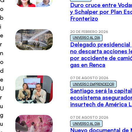
Duro cruce entre Voda
o
y Schalper por Plan E
b
Fronterizo
i
20 DE FEBRERO 2026
e
UNIVERSO AL DÍA
r
Delegado presidencial
no descarta acciones l
n
por accidente de cami
o
gas en Renca
d
07 DE AGOSTO 2026
e
UNIVERSO EMPRENDEDOR
U
Santiago será la capital
r
ecosistema asegurador
insurtech de América L
u
g
07 DE AGOSTO 2026
u
UNIVERSO AL DÍA
Nuevo documental de 