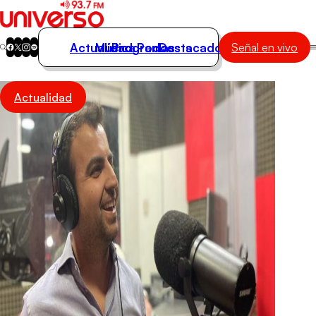
Actualidad
Música
Programas
Podcasts
Destacados
Señal en vivo
Actualidad
Actualidad
Música
Programas
Podcasts
Destacados