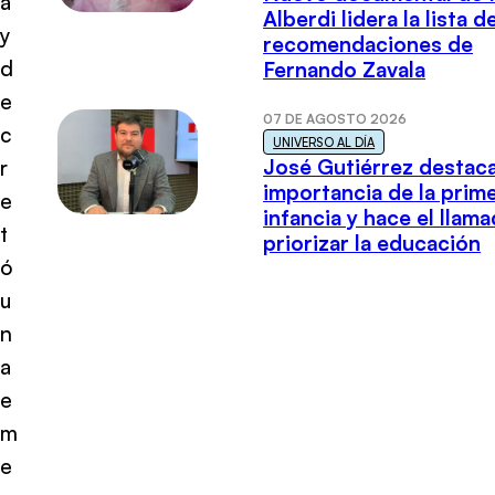
a
Alberdi lidera la lista d
y
recomendaciones de
d
Fernando Zavala
e
07 DE AGOSTO 2026
c
UNIVERSO AL DÍA
José Gutiérrez destaca
r
importancia de la prim
e
infancia y hace el llam
t
priorizar la educación
ó
u
n
a
e
m
e