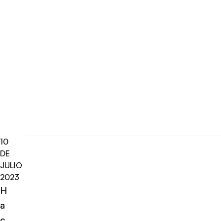
10
DE
JULIO
2023
H
a
c