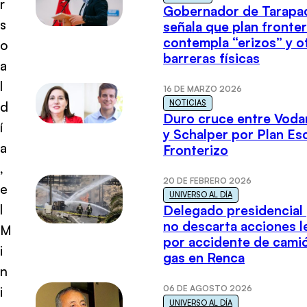
r
Gobernador de Tarapa
s
señala que plan fronter
contempla “erizos” y o
o
barreras físicas
a
l
16 DE MARZO 2026
NOTICIAS
d
Duro cruce entre Voda
í
y Schalper por Plan E
a
Fronterizo
,
20 DE FEBRERO 2026
e
UNIVERSO AL DÍA
l
Delegado presidencial
no descarta acciones l
M
por accidente de cami
i
gas en Renca
n
06 DE AGOSTO 2026
i
UNIVERSO AL DÍA