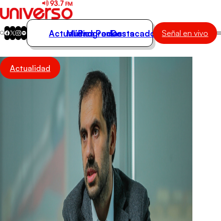
Actualidad
Música
Programas
Podcasts
Destacados
Señal en vivo
Actualidad
Actualidad
Música
Programas
Podcasts
Destacados