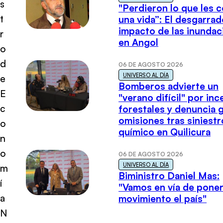
s
"Perdieron lo que les 
t
una vida”: El desgarrad
impacto de las inundac
r
en Angol
o
d
06 DE AGOSTO 2026
UNIVERSO AL DÍA
e
Bomberos advierte un
E
"verano difícil" por in
c
forestales y denuncia 
omisiones tras siniestr
o
químico en Quilicura
n
o
06 DE AGOSTO 2026
UNIVERSO AL DÍA
m
Biministro Daniel Mas:
í
"Vamos en vía de poner
a
movimiento el país"
N