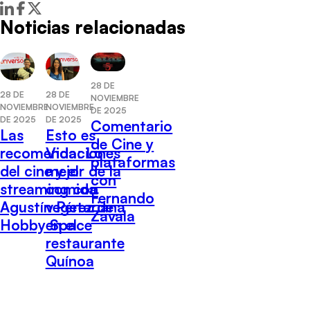
Noticias relacionadas
28 DE
28 DE
28 DE
NOVIEMBRE
NOVIEMBRE
NOVIEMBRE
DE 2025
DE 2025
DE 2025
Comentario
Las
Esto es
de Cine y
recomendaciones
Vida: Lo
plataformas
del cine y el
mejor de la
con
streaming con
comida
Fernando
Agustín Pérez de
vegetariana
Zavala
Hobby Space
en el
restaurante
Quínoa