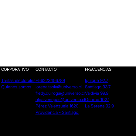
CORPORATIVO
CONTACTO
FRECUENCIAS
Tarifas electorales
+56223456789
Iquique 92.7
Quienes somos
lorena.tapia@universo.cl
Santiago 93.7
fredy.quiroga@universo.cl
Valdivia 99.9
olga.venegas@universo.cl
Osorno 102.1
Pérez Valenzuela 1620.
La Serena 92.9
Providencia - Santiago.