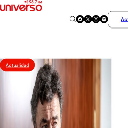
Ac
Actualidad
Música
Programas
Podcasts
Destacados
Actualidad