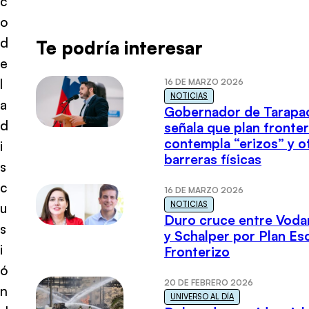
c
o
d
Te podría interesar
e
l
16 DE MARZO 2026
NOTICIAS
a
Gobernador de Tarapa
d
señala que plan fronter
contempla “erizos” y o
i
barreras físicas
s
c
16 DE MARZO 2026
NOTICIAS
u
Duro cruce entre Voda
s
y Schalper por Plan E
i
Fronterizo
ó
20 DE FEBRERO 2026
n
UNIVERSO AL DÍA