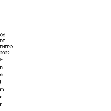
06
DE
ENERO
2022
E
n
e
l
m
a
r