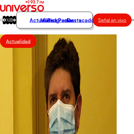
Actualidad
Música
Programas
Podcasts
Destacados
Señal en vivo
Actualidad
Actualidad
Música
Programas
Podcasts
Destacados