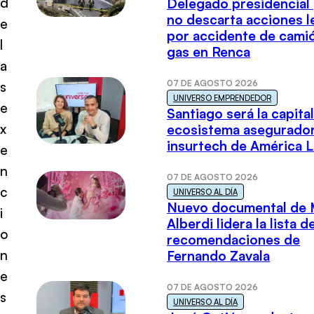
d
Delegado presidencial
no descarta acciones l
e
por accidente de cami
l
gas en Renca
a
07 DE AGOSTO 2026
s
UNIVERSO EMPRENDEDOR
e
Santiago será la capital
x
ecosistema asegurador
insurtech de América L
e
n
07 DE AGOSTO 2026
c
UNIVERSO AL DÍA
Nuevo documental de 
i
Alberdi lidera la lista d
o
recomendaciones de
n
Fernando Zavala
e
07 DE AGOSTO 2026
s
UNIVERSO AL DÍA