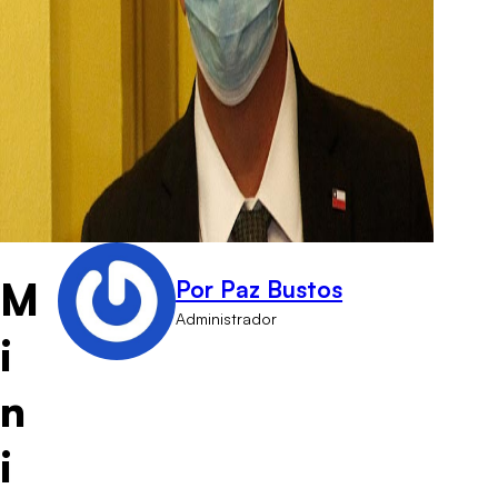
M
Por Paz Bustos
Administrador
i
n
i