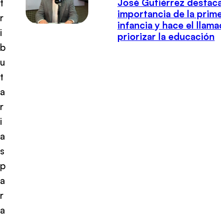
José Gutiérrez destaca
t
importancia de la prim
r
infancia y hace el llam
i
priorizar la educación
b
u
t
a
r
i
a
s
p
a
r
a