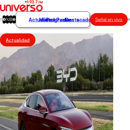
Actualidad
Música
Programas
Podcasts
Destacados
Señal en vivo
Actualidad
Actualidad
Música
Programas
Podcasts
Destacados