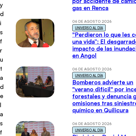
por accidente de cami
y
gas en Renca
d
06 DE AGOSTO 2026
i
UNIVERSO AL DÍA
s
"Perdieron lo que les 
f
una vida”: El desgarrad
impacto de las inundac
r
en Angol
u
t
06 DE AGOSTO 2026
UNIVERSO AL DÍA
a
Bomberos advierte un
d
"verano difícil" por in
e
forestales y denuncia 
omisiones tras siniestr
l
químico en Quilicura
a
s
06 DE AGOSTO 2026
UNIVERSO AL DÍA
f