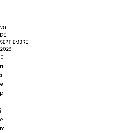
20
DE
SEPTIEMBRE
2023
E
n
s
e
p
t
i
e
m