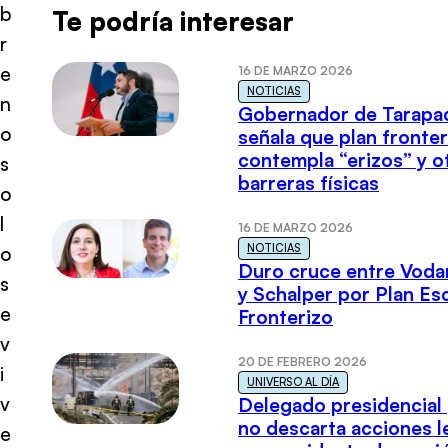
b
Te podría interesar
r
e
16 DE MARZO 2026
NOTICIAS
n
Gobernador de Tarapa
o
señala que plan fronter
contempla “erizos” y o
s
barreras físicas
o
l
16 DE MARZO 2026
NOTICIAS
o
Duro cruce entre Voda
s
y Schalper por Plan E
e
Fronterizo
v
20 DE FEBRERO 2026
i
UNIVERSO AL DÍA
v
Delegado presidencial
no descarta acciones l
e