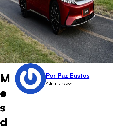
M
Por Paz Bustos
Administrador
e
s
d