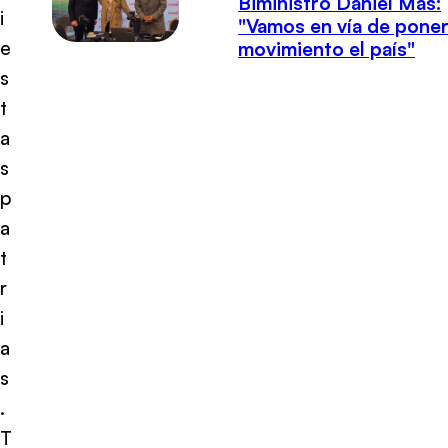
Biministro Daniel Mas:
i
"Vamos en vía de poner
e
movimiento el país"
s
t
a
s
p
a
t
r
i
a
s
.
T