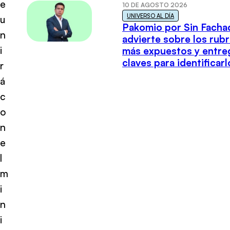
e
10 DE AGOSTO 2026
UNIVERSO AL DÍA
u
Pakomio por Sin Facha
n
advierte sobre los rub
i
más expuestos y entre
claves para identificarl
r
á
c
o
n
e
l
m
i
n
i