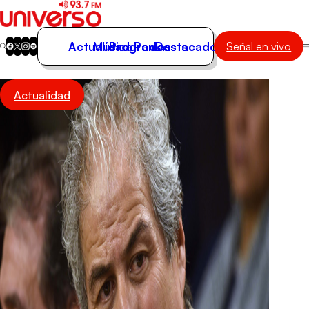
Actualidad
Música
Programas
Podcasts
Destacados
Señal en vivo
Actualidad
Actualidad
Música
Programas
Podcasts
Destacados