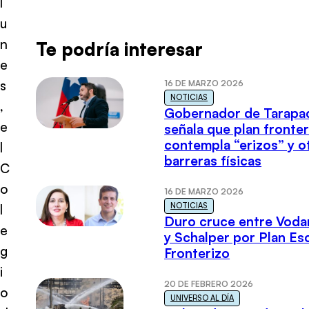
l
u
n
Te podría interesar
e
s
16 DE MARZO 2026
NOTICIAS
,
Gobernador de Tarapa
e
señala que plan fronter
contempla “erizos” y o
l
barreras físicas
C
o
16 DE MARZO 2026
NOTICIAS
l
Duro cruce entre Voda
e
y Schalper por Plan E
g
Fronterizo
i
20 DE FEBRERO 2026
o
UNIVERSO AL DÍA