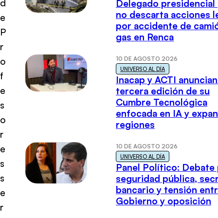
d
Delegado presidencial
no descarta acciones l
e
por accidente de cami
P
gas en Renca
r
10 DE AGOSTO 2026
o
UNIVERSO AL DÍA
f
Inacap y ACTI anuncian
e
tercera edición de su
Cumbre Tecnológica
s
enfocada en IA y expan
o
regiones
r
10 DE AGOSTO 2026
e
UNIVERSO AL DÍA
s
Panel Político: Debate
s
seguridad pública, sec
bancario y tensión ent
e
Gobierno y oposición
r