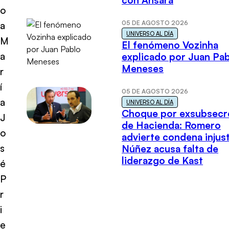
con Ansara
o
05 DE AGOSTO 2026
a
UNIVERSO AL DÍA
M
El fenómeno Vozinha
a
explicado por Juan Pa
Meneses
r
í
05 DE AGOSTO 2026
a
UNIVERSO AL DÍA
Choque por exsubsecr
J
de Hacienda: Romero
o
advierte condena injust
s
Núñez acusa falta de
liderazgo de Kast
é
P
r
i
e