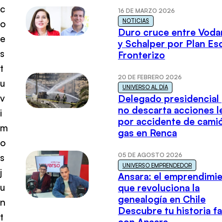
c
16 DE MARZO 2026
NOTICIAS
o
Duro cruce entre Voda
e
y Schalper por Plan E
s
Fronterizo
t
20 DE FEBRERO 2026
u
UNIVERSO AL DÍA
v
Delegado presidencial
no descarta acciones l
i
por accidente de cami
m
gas en Renca
o
05 DE AGOSTO 2026
s
UNIVERSO EMPRENDEDOR
j
Ansara: el emprendimi
u
que revoluciona la
genealogía en Chile
n
Descubre tu historia fa
t