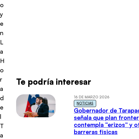
o
y
e
n
L
a
H
o
r
Te podría interesar
a
d
16 DE MARZO 2026
NOTICIAS
e
Gobernador de Tarapa
l
señala que plan fronter
contempla “erizos” y o
T
barreras físicas
a