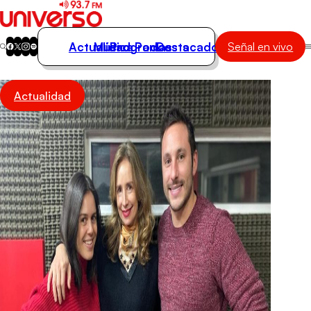
Actualidad
Música
Programas
Podcasts
Destacados
Señal en vivo
Actualidad
Actualidad
Música
Programas
Podcasts
Destacados