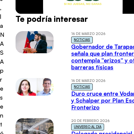
,
l
Te podría interesar
a
N
16 DE MARZO 2026
NOTICIAS
A
Gobernador de Tarapa
S
señala que plan fronter
contempla “erizos” y o
A
barreras físicas
p
r
16 DE MARZO 2026
NOTICIAS
e
Duro cruce entre Voda
s
y Schalper por Plan E
e
Fronterizo
n
20 DE FEBRERO 2026
t
UNIVERSO AL DÍA
ó
Delegado presidencial