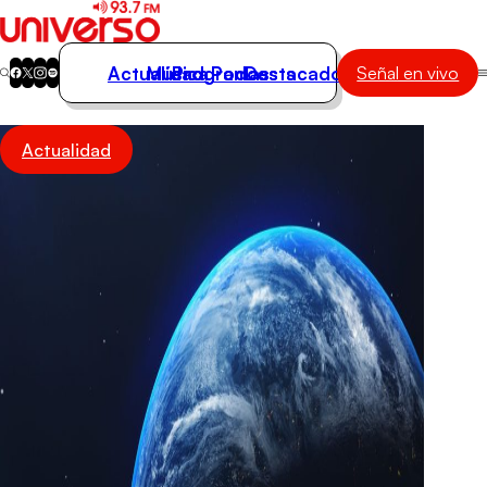
Actualidad
Música
Programas
Podcasts
Destacados
Señal en vivo
Actualidad
Actualidad
Música
Programas
Podcasts
Destacados