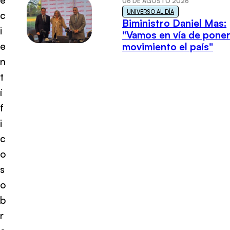
06 DE AGOSTO 2026
UNIVERSO AL DÍA
c
Biministro Daniel Mas:
i
"Vamos en vía de poner
e
movimiento el país"
n
t
í
f
i
c
o
s
o
b
r