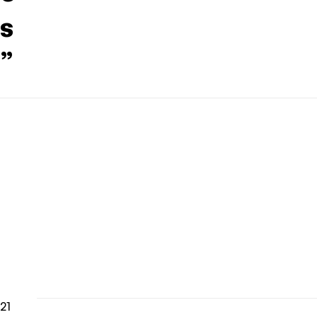
s
”
21