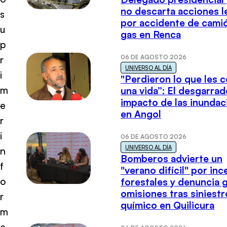
no descarta acciones l
s
por accidente de cami
u
gas en Renca
p
06 DE AGOSTO 2026
r
UNIVERSO AL DÍA
i
"Perdieron lo que les 
m
una vida”: El desgarrad
impacto de las inundac
e
en Angol
r
i
06 DE AGOSTO 2026
UNIVERSO AL DÍA
n
Bomberos advierte un
f
"verano difícil" por in
o
forestales y denuncia 
omisiones tras siniestr
r
químico en Quilicura
m
e