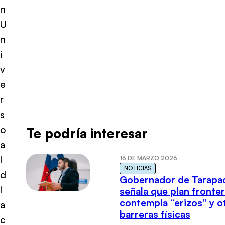
n
U
n
i
v
e
r
s
o
Te podría interesar
a
l
16 DE MARZO 2026
NOTICIAS
d
Gobernador de Tarapa
í
señala que plan fronter
contempla “erizos” y o
a
barreras físicas
c