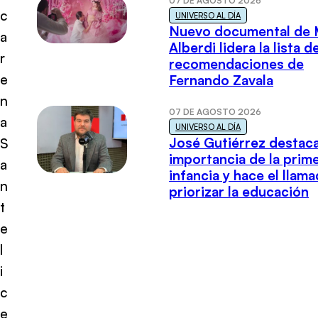
07 DE AGOSTO 2026
c
UNIVERSO AL DÍA
Nuevo documental de 
a
Alberdi lidera la lista d
r
recomendaciones de
e
Fernando Zavala
n
07 DE AGOSTO 2026
a
UNIVERSO AL DÍA
José Gutiérrez destaca
S
importancia de la prim
a
infancia y hace el llam
n
priorizar la educación
t
e
l
i
c
e