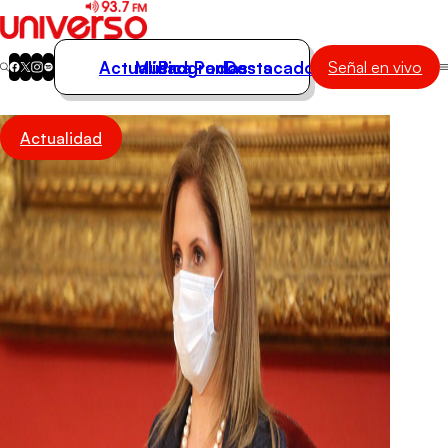
Actualidad
Música
Programas
Podcasts
Destacados
Señal en vivo
Actualidad
Actualidad
Música
Programas
Podcasts
Destacados