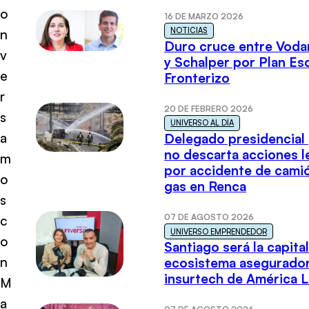
o
16 DE MARZO 2026
NOTICIAS
n
Duro cruce entre Voda
v
y Schalper por Plan E
e
Fronterizo
r
20 DE FEBRERO 2026
s
UNIVERSO AL DÍA
a
Delegado presidencial
no descarta acciones l
m
por accidente de cami
o
gas en Renca
s
07 DE AGOSTO 2026
c
UNIVERSO EMPRENDEDOR
o
Santiago será la capital
n
ecosistema asegurador
insurtech de América L
M
a