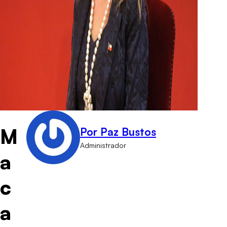
M
Por Paz Bustos
Administrador
a
c
a