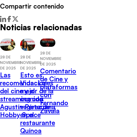
Compartir contenido
Noticias relacionadas
28 DE
28 DE
28 DE
NOVIEMBRE
NOVIEMBRE
NOVIEMBRE
DE 2025
DE 2025
DE 2025
Comentario
Las
Esto es
de Cine y
recomendaciones
Vida: Lo
plataformas
del cine y el
mejor de la
con
streaming con
comida
Fernando
Agustín Pérez de
vegetariana
Zavala
Hobby Space
en el
restaurante
Quínoa