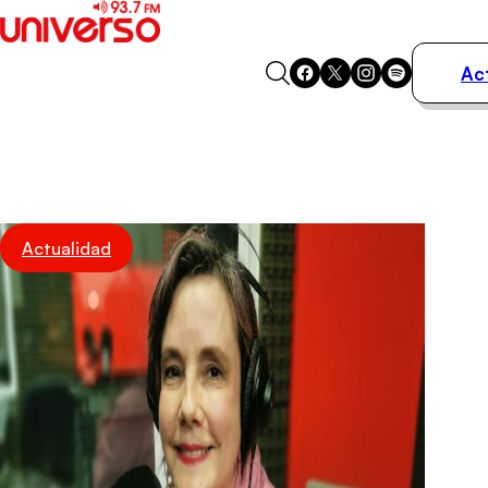
Ac
Actualidad
Música
Programas
Podcasts
Destacados
Actualidad