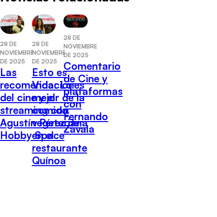
28 DE
28 DE
28 DE
NOVIEMBRE
NOVIEMBRE
NOVIEMBRE
DE 2025
DE 2025
DE 2025
Comentario
Las
Esto es
de Cine y
recomendaciones
Vida: Lo
plataformas
del cine y el
mejor de la
con
streaming con
comida
Fernando
Agustín Pérez de
vegetariana
Zavala
Hobby Space
en el
restaurante
Quínoa