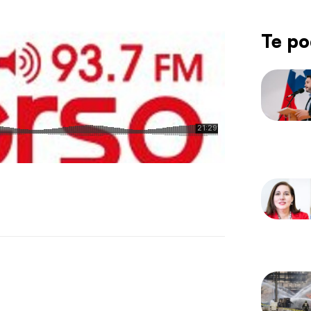
Te po