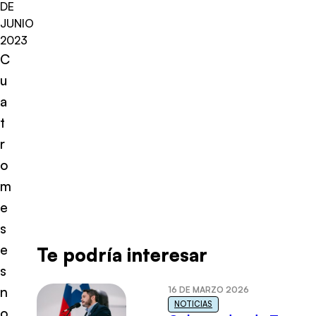
DE
JUNIO
2023
C
u
a
t
r
o
m
e
s
e
Te podría interesar
s
n
16 DE MARZO 2026
NOTICIAS
o