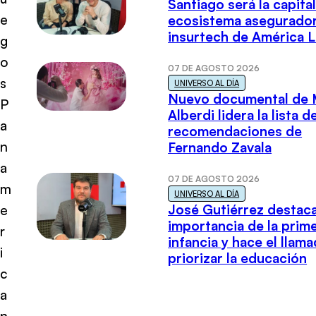
Santiago será la capital
e
ecosistema asegurador
insurtech de América L
g
o
07 DE AGOSTO 2026
s
UNIVERSO AL DÍA
Nuevo documental de 
P
Alberdi lidera la lista d
a
recomendaciones de
n
Fernando Zavala
a
07 DE AGOSTO 2026
m
UNIVERSO AL DÍA
José Gutiérrez destaca
e
importancia de la prim
r
infancia y hace el llam
i
priorizar la educación
c
a
n