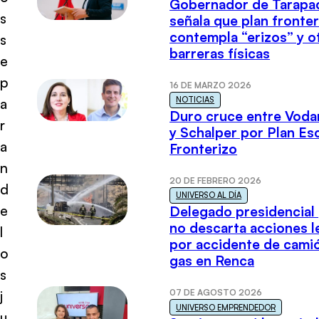
Gobernador de Tarapa
s
señala que plan fronter
contempla “erizos” y o
s
barreras físicas
e
p
16 DE MARZO 2026
NOTICIAS
a
Duro cruce entre Voda
r
y Schalper por Plan E
a
Fronterizo
n
20 DE FEBRERO 2026
d
UNIVERSO AL DÍA
e
Delegado presidencial
no descarta acciones l
l
por accidente de cami
o
gas en Renca
s
07 DE AGOSTO 2026
j
UNIVERSO EMPRENDEDOR
u