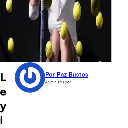
L
Por Paz Bustos
Administrador
e
y
l