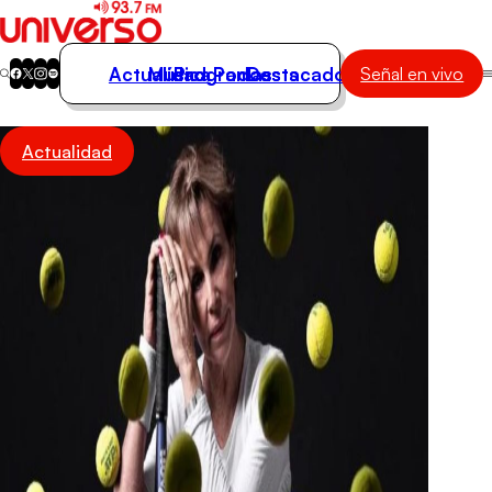
Actualidad
Música
Programas
Podcasts
Destacados
Señal en vivo
Actualidad
Actualidad
Música
Programas
Podcasts
Destacados