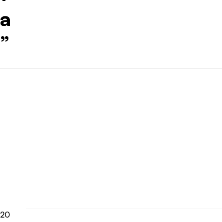
a
”
20