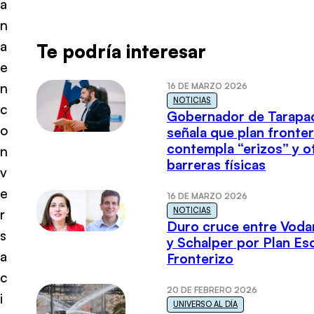
a
n
a
Te podría interesar
e
n
16 DE MARZO 2026
NOTICIAS
c
Gobernador de Tarapa
o
señala que plan fronter
contempla “erizos” y o
n
barreras físicas
v
e
16 DE MARZO 2026
NOTICIAS
r
Duro cruce entre Voda
s
y Schalper por Plan E
a
Fronterizo
c
20 DE FEBRERO 2026
i
UNIVERSO AL DÍA