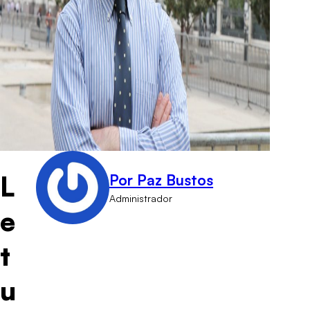
L
Por Paz Bustos
Administrador
e
t
u