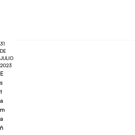
31
DE
JULIO
2023
E
s
t
a
m
a
ñ