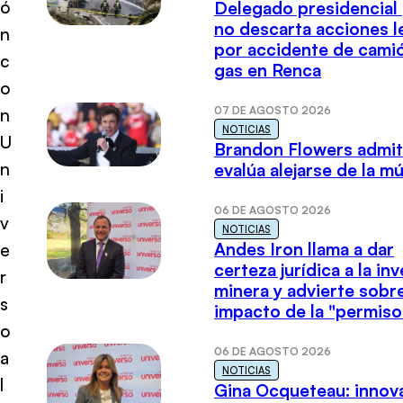
ó
Delegado presidencial
no descarta acciones l
n
por accidente de cami
c
gas en Renca
o
07 DE AGOSTO 2026
n
NOTICIAS
U
Brandon Flowers admi
n
evalúa alejarse de la m
i
06 DE AGOSTO 2026
v
NOTICIAS
Andes Iron llama a dar
e
certeza jurídica a la in
r
minera y advierte sobre
s
impacto de la "permiso
o
06 DE AGOSTO 2026
a
NOTICIAS
l
Gina Ocqueteau: innov