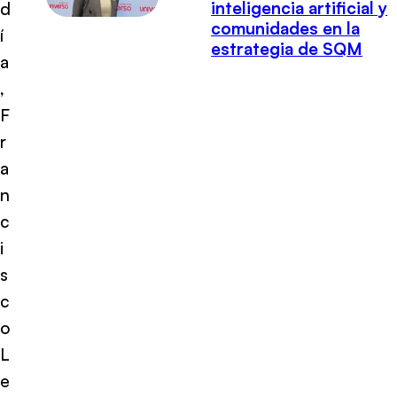
inteligencia artificial y
d
comunidades en la
í
estrategia de SQM
a
,
F
r
a
n
c
i
s
c
o
L
e