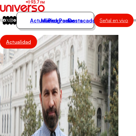
Actualidad
Música
Programas
Podcasts
Destacados
Señal en vivo
Actualidad
Actualidad
Música
Programas
Podcasts
Destacados