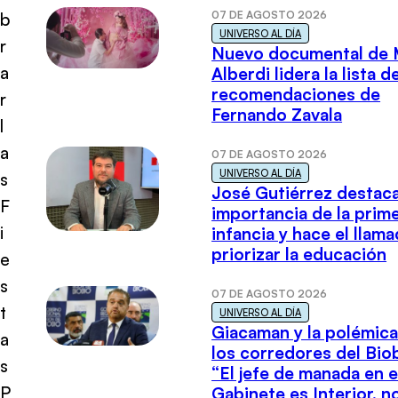
07 DE AGOSTO 2026
b
UNIVERSO AL DÍA
r
Nuevo documental de 
a
Alberdi lidera la lista d
recomendaciones de
r
Fernando Zavala
l
a
07 DE AGOSTO 2026
UNIVERSO AL DÍA
s
José Gutiérrez destaca
F
importancia de la prim
i
infancia y hace el llam
priorizar la educación
e
s
07 DE AGOSTO 2026
t
UNIVERSO AL DÍA
Giacaman y la polémica
a
los corredores del Biob
s
“El jefe de manada en e
P
Gabinete es Interior, n