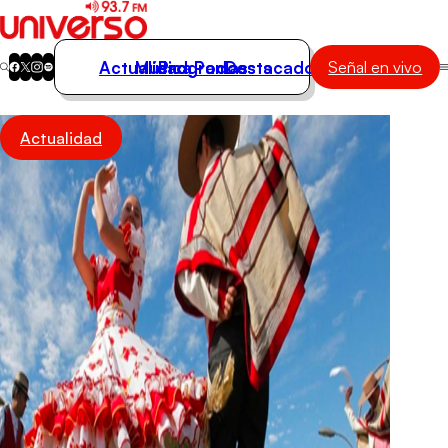
Actualidad
Música
Programas
Podcasts
Destacados
Señal en vivo
Actualidad
Actualidad
Música
Programas
Podcasts
Destacados