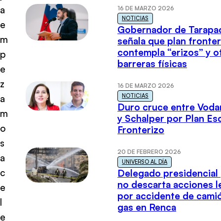
a
16 DE MARZO 2026
NOTICIAS
e
Gobernador de Tarapa
m
señala que plan fronter
contempla “erizos” y o
p
barreras físicas
e
z
16 DE MARZO 2026
NOTICIAS
a
Duro cruce entre Voda
m
y Schalper por Plan E
o
Fronterizo
s
20 DE FEBRERO 2026
a
UNIVERSO AL DÍA
c
Delegado presidencial
no descarta acciones l
e
por accidente de cami
l
gas en Renca
e