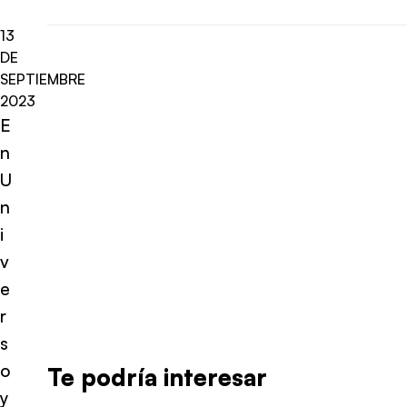
13
DE
SEPTIEMBRE
2023
E
n
U
n
i
v
e
r
s
o
Te podría interesar
y