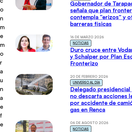
c
Gobernador de Tarapa
o
señala que plan fronter
contempla “erizos” y o
n
barreras físicas
m
e
16 DE MARZO 2026
NOTICIAS
m
Duro cruce entre Voda
o
y Schalper por Plan E
r
Fronterizo
a
20 DE FEBRERO 2026
u
UNIVERSO AL DÍA
n
Delegado presidencial
no descarta acciones l
a
por accidente de cami
e
gas en Renca
f
06 DE AGOSTO 2026
e
NOTICIAS