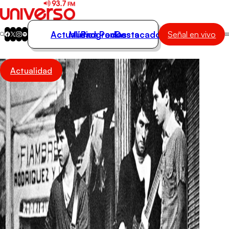
Actualidad
Música
Programas
Podcasts
Destacados
Señal en vivo
Actualidad
Actualidad
Música
Programas
Podcasts
Destacados