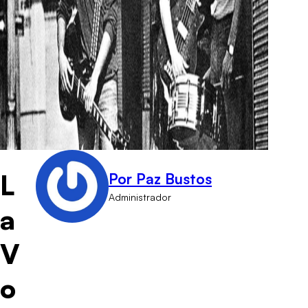
L
Por Paz Bustos
Administrador
a
V
o