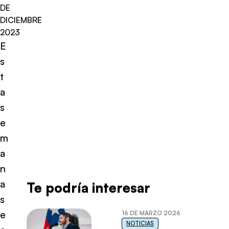
DE
DICIEMBRE
2023
E
s
t
a
s
e
m
a
n
a
Te podría interesar
s
e
16 DE MARZO 2026
NOTICIAS