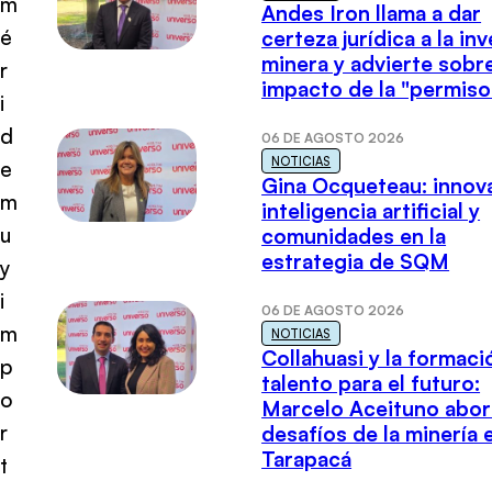
m
Andes Iron llama a dar
é
certeza jurídica a la in
minera y advierte sobre
r
impacto de la "permiso
i
d
06 DE AGOSTO 2026
NOTICIAS
e
Gina Ocqueteau: innov
m
inteligencia artificial y
u
comunidades en la
estrategia de SQM
y
i
06 DE AGOSTO 2026
m
NOTICIAS
Collahuasi y la formaci
p
talento para el futuro:
o
Marcelo Aceituno abor
r
desafíos de la minería 
Tarapacá
t