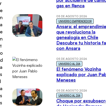
por accidente de cami
r
gas en Renca
e
05 DE AGOSTO 2026
n
UNIVERSO EMPRENDEDOR
a
Ansara: el emprendimi
e
que revoluciona la
genealogía en Chile
n
Descubre tu historia fa
t
con Ansara
o
05 DE AGOSTO 2026
d
UNIVERSO AL DÍA
a
El fenómeno Vozinha
s
explicado por Juan Pa
Meneses
l
a
05 DE AGOSTO 2026
s
UNIVERSO AL DÍA
Choque por exsubsecr
s