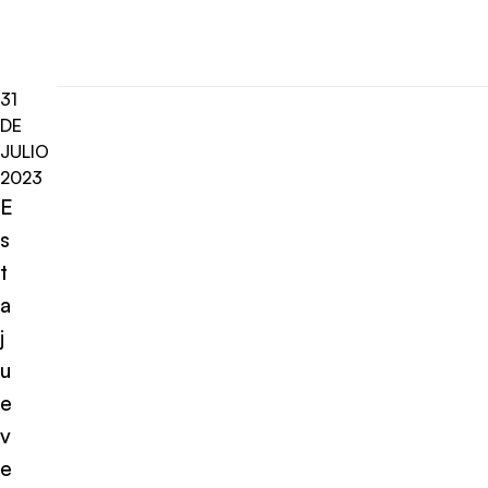
31
DE
JULIO
2023
E
s
t
a
j
u
e
v
e