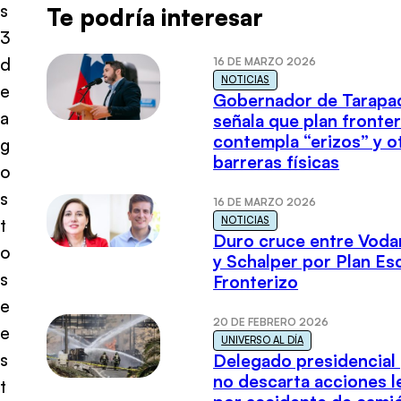
s
Te podría interesar
3
d
16 DE MARZO 2026
NOTICIAS
e
Gobernador de Tarapa
a
señala que plan fronter
contempla “erizos” y o
g
barreras físicas
o
s
16 DE MARZO 2026
NOTICIAS
t
Duro cruce entre Voda
o
y Schalper por Plan E
s
Fronterizo
e
20 DE FEBRERO 2026
e
UNIVERSO AL DÍA
s
Delegado presidencial
no descarta acciones l
t