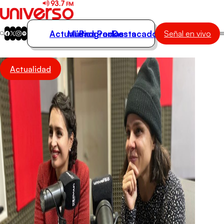
Actualidad
Música
Programas
Podcasts
Destacados
Señal en vivo
Actualidad
Actualidad
Música
Programas
Podcasts
Destacados