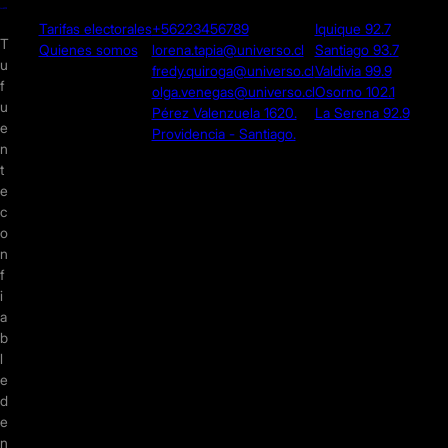
Tarifas electorales
+56223456789
Iquique 92.7
T
Quienes somos
lorena.tapia@universo.cl
Santiago 93.7
u
fredy.quiroga@universo.cl
Valdivia 99.9
f
olga.venegas@universo.cl
Osorno 102.1
u
Pérez Valenzuela 1620.
La Serena 92.9
e
Providencia - Santiago.
n
t
e
c
o
n
f
i
a
b
l
e
d
e
n