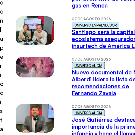
c
gas en Renca
o
07 DE AGOSTO 2026
n
UNIVERSO EMPRENDEDOR
l
Santiago será la capital
a
ecosistema asegurador
insurtech de América L
p
e
07 DE AGOSTO 2026
r
UNIVERSO AL DÍA
Nuevo documental de 
i
Alberdi lidera la lista d
o
recomendaciones de
d
Fernando Zavala
i
07 DE AGOSTO 2026
s
UNIVERSO AL DÍA
José Gutiérrez destaca
t
importancia de la prim
a
infancia y hace el llam