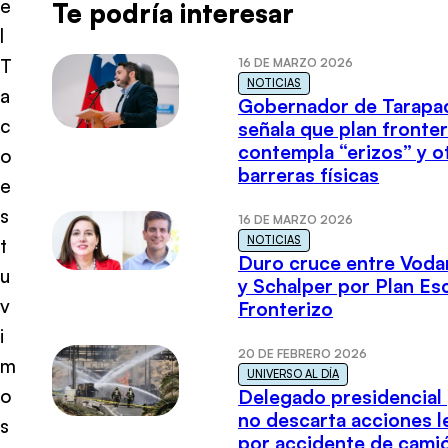
e
Te podría interesar
l
T
16 DE MARZO 2026
NOTICIAS
a
Gobernador de Tarapa
c
señala que plan fronter
contempla “erizos” y o
o
barreras físicas
e
s
16 DE MARZO 2026
NOTICIAS
t
Duro cruce entre Voda
u
y Schalper por Plan E
v
Fronterizo
i
20 DE FEBRERO 2026
m
UNIVERSO AL DÍA
o
Delegado presidencial
no descarta acciones l
s
por accidente de cami