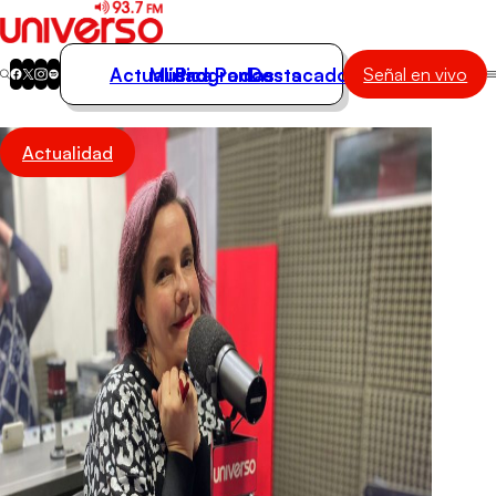
Actualidad
Música
Programas
Podcasts
Destacados
Señal en vivo
Actualidad
Actualidad
Música
Programas
Podcasts
Destacados