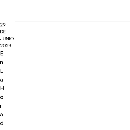
29
DE
JUNIO
2023
E
n
L
a
H
o
r
a
d