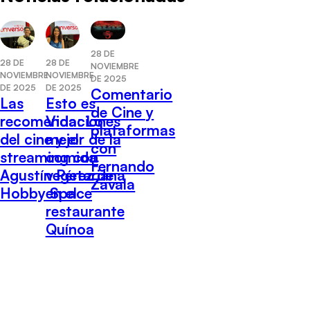
28 DE
28 DE
28 DE
NOVIEMBRE
NOVIEMBRE
NOVIEMBRE
DE 2025
DE 2025
DE 2025
Comentario
Las
Esto es
de Cine y
recomendaciones
Vida: Lo
plataformas
del cine y el
mejor de la
con
streaming con
comida
Fernando
Agustín Pérez de
vegetariana
Zavala
Hobby Space
en el
restaurante
Quínoa