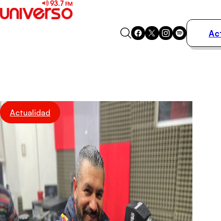
Ac
Actualidad
Música
Programas
Podcasts
Destacados
Actualidad