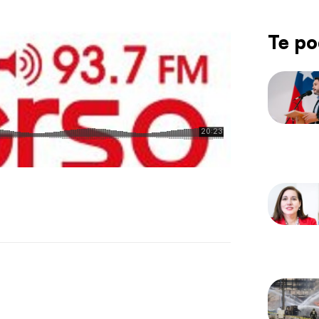
Te po