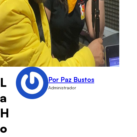
L
Por Paz Bustos
Administrador
a
H
o