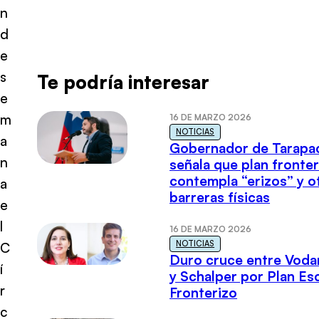
n
d
e
s
Te podría interesar
e
m
16 DE MARZO 2026
NOTICIAS
a
Gobernador de Tarapa
n
señala que plan fronter
contempla “erizos” y o
a
barreras físicas
e
l
16 DE MARZO 2026
NOTICIAS
C
Duro cruce entre Voda
í
y Schalper por Plan E
r
Fronterizo
c