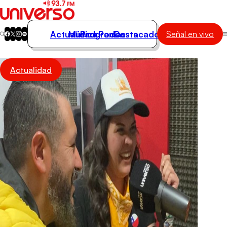
Actualidad
Música
Programas
Podcasts
Destacados
Señal en vivo
Actualidad
Actualidad
Música
Programas
Podcasts
Destacados