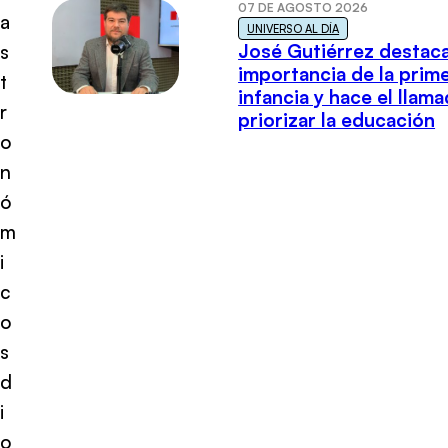
07 DE AGOSTO 2026
a
UNIVERSO AL DÍA
José Gutiérrez destaca
s
importancia de la prim
t
infancia y hace el llam
r
priorizar la educación
o
n
ó
m
i
c
o
s
d
i
o