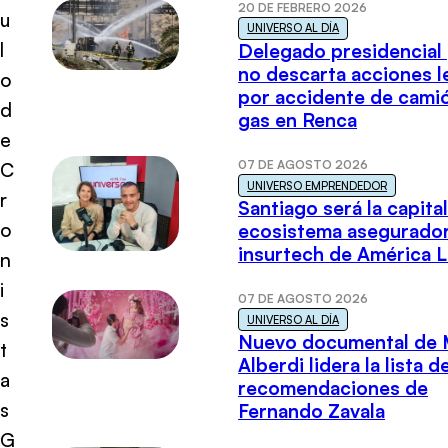
20 DE FEBRERO 2026
u
UNIVERSO AL DÍA
l
Delegado presidencial
no descarta acciones l
o
por accidente de cami
d
gas en Renca
e
07 DE AGOSTO 2026
C
UNIVERSO EMPRENDEDOR
r
Santiago será la capital
o
ecosistema asegurador
insurtech de América L
n
i
07 DE AGOSTO 2026
s
UNIVERSO AL DÍA
Nuevo documental de 
t
Alberdi lidera la lista d
a
recomendaciones de
s
Fernando Zavala
G