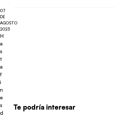
07
DE
AGOSTO
2023
H
a
s
t
a
f
i
n
e
s
Te podría interesar
d