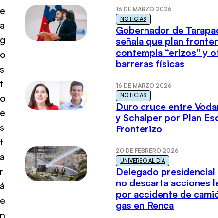
e
16 DE MARZO 2026
NOTICIAS
a
Gobernador de Tarapa
g
señala que plan fronter
contempla “erizos” y o
o
barreras físicas
s
t
16 DE MARZO 2026
NOTICIAS
o
Duro cruce entre Voda
e
y Schalper por Plan E
s
Fronterizo
t
20 DE FEBRERO 2026
a
UNIVERSO AL DÍA
r
Delegado presidencial
no descarta acciones l
á
por accidente de cami
e
gas en Renca
n