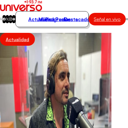
Actualidad
Música
Programas
Podcasts
Destacados
Señal en vivo
Actualidad
Actualidad
Música
Programas
Podcasts
Destacados