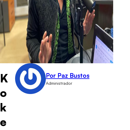
K
Por Paz Bustos
Administrador
o
k
e