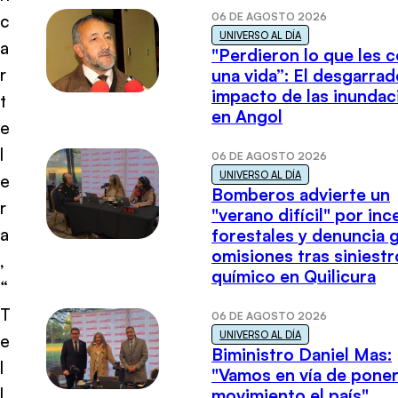
06 DE AGOSTO 2026
c
UNIVERSO AL DÍA
a
"Perdieron lo que les 
r
una vida”: El desgarrad
impacto de las inundac
t
en Angol
e
l
06 DE AGOSTO 2026
UNIVERSO AL DÍA
e
Bomberos advierte un
r
"verano difícil" por in
a
forestales y denuncia 
omisiones tras siniestr
,
químico en Quilicura
“
T
06 DE AGOSTO 2026
UNIVERSO AL DÍA
e
Biministro Daniel Mas:
l
"Vamos en vía de poner
l
movimiento el país"