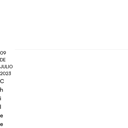
09
DE
JULIO
2023
C
h
i
l
e
e