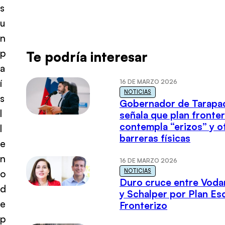
s
u
n
p
Te podría interesar
a
í
16 DE MARZO 2026
NOTICIAS
s
Gobernador de Tarapa
l
señala que plan fronter
contempla “erizos” y o
l
barreras físicas
e
n
16 DE MARZO 2026
NOTICIAS
o
Duro cruce entre Voda
d
y Schalper por Plan E
e
Fronterizo
p