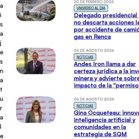
20 DE FEBRERO 2026
a
UNIVERSO AL DÍA
i
Delegado presidencial
no descarta acciones l
s
por accidente de cami
a
gas en Renca
j
06 DE AGOSTO 2026
e
NOTICIAS
s
Andes Iron llama a dar
n
certeza jurídica a la in
minera y advierte sobre
a
impacto de la "permiso
t
u
06 DE AGOSTO 2026
NOTICIAS
r
Gina Ocqueteau: innov
a
inteligencia artificial y
l
comunidades en la
estrategia de SQM
e