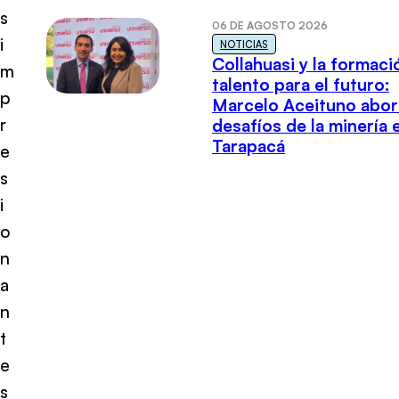
s
06 DE AGOSTO 2026
i
NOTICIAS
Collahuasi y la formaci
m
talento para el futuro:
p
Marcelo Aceituno abor
r
desafíos de la minería 
Tarapacá
e
s
i
o
n
a
n
t
e
s