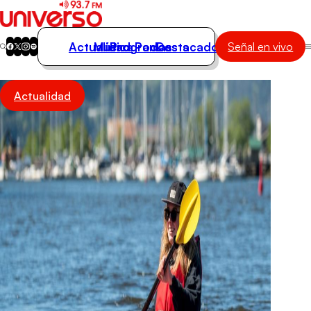
Actualidad
Música
Programas
Podcasts
Destacados
Señal en vivo
Actualidad
Actualidad
Música
Programas
Podcasts
Destacados