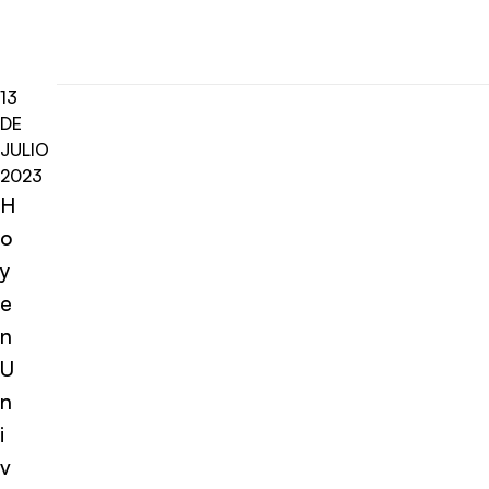
13
DE
JULIO
2023
H
o
y
e
n
U
n
i
v