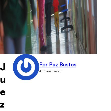
J
Por Paz Bustos
Administrador
u
e
z