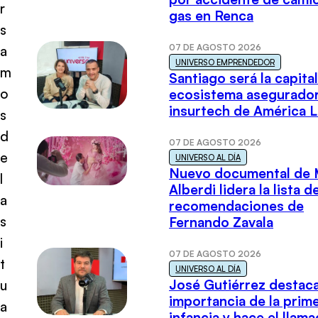
r
gas en Renca
s
07 DE AGOSTO 2026
a
UNIVERSO EMPRENDEDOR
m
Santiago será la capital
o
ecosistema asegurador
insurtech de América L
s
d
07 DE AGOSTO 2026
e
UNIVERSO AL DÍA
Nuevo documental de 
l
Alberdi lidera la lista d
a
recomendaciones de
s
Fernando Zavala
i
07 DE AGOSTO 2026
t
UNIVERSO AL DÍA
José Gutiérrez destaca
u
importancia de la prim
a
infancia y hace el llam