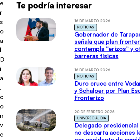
e
Te podría interesar
r
s
16 DE MARZO 2026
NOTICIAS
o
Gobernador de Tarapa
a
señala que plan fronter
contempla “erizos” y o
l
barreras físicas
D
í
16 DE MARZO 2026
NOTICIAS
a
Duro cruce entre Voda
,
y Schalper por Plan E
c
Fronterizo
o
20 DE FEBRERO 2026
n
UNIVERSO AL DÍA
v
Delegado presidencial
no descarta acciones l
e
por accidente de cami