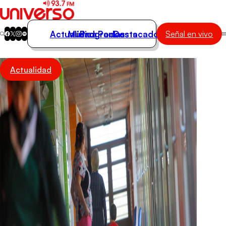
Actualidad
Música
Programas
Podcasts
Destacados
Señal en vivo
Actualidad
Actualidad
Música
Programas
Podcasts
Destacados