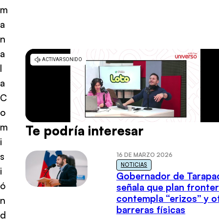
m
a
n
a
l
a
C
o
m
Te podría interesar
i
s
16 DE MARZO 2026
NOTICIAS
i
Gobernador de Tarapa
ó
señala que plan fronter
contempla “erizos” y o
n
barreras físicas
d