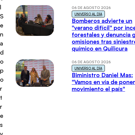
l
06 DE AGOSTO 2026
UNIVERSO AL DÍA
S
Bomberos advierte un
e
"verano difícil" por in
n
forestales y denuncia 
omisiones tras siniestr
a
químico en Quilicura
d
o
06 DE AGOSTO 2026
UNIVERSO AL DÍA
p
Biministro Daniel Mas:
o
"Vamos en vía de poner
r
movimiento el país"
t
r
e
s
v