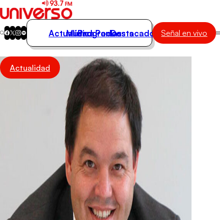
Actualidad
Música
Programas
Podcasts
Destacados
Señal en vivo
Actualidad
Actualidad
Música
Programas
Podcasts
Destacados