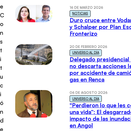
e
16 DE MARZO 2026
NOTICIAS
C
Duro cruce entre Voda
o
y Schalper por Plan E
n
Fronterizo
s
20 DE FEBRERO 2026
t
UNIVERSO AL DÍA
i
Delegado presidencial
no descarta acciones l
t
por accidente de cami
u
gas en Renca
c
06 DE AGOSTO 2026
i
UNIVERSO AL DÍA
ó
"Perdieron lo que les 
n
una vida”: El desgarrad
impacto de las inundac
d
en Angol
e