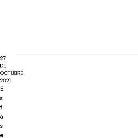
27
DE
OCTUBRE
2021
E
s
t
a
s
e