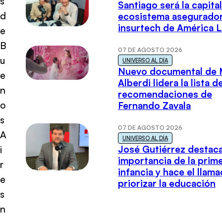
s
Santiago será la capital
d
ecosistema asegurador
insurtech de América L
e
B
07 DE AGOSTO 2026
u
UNIVERSO AL DÍA
Nuevo documental de 
e
Alberdi lidera la lista d
n
recomendaciones de
o
Fernando Zavala
s
07 DE AGOSTO 2026
A
UNIVERSO AL DÍA
José Gutiérrez destaca
i
importancia de la prim
r
infancia y hace el llam
e
priorizar la educación
s
n