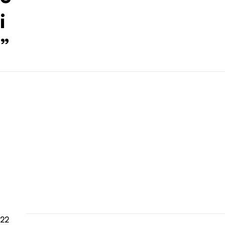
i
”
22