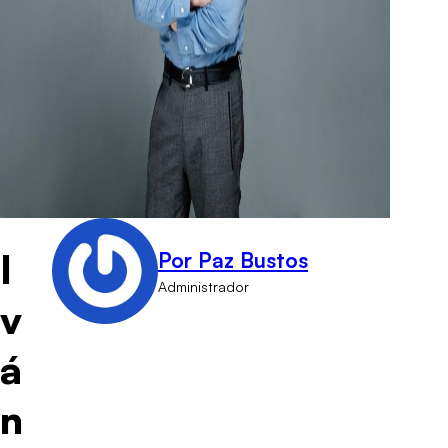
I
Por Paz Bustos
Administrador
v
á
n