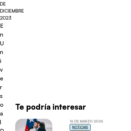
DE
DICIEMBRE
2023
E
n
U
n
i
v
e
r
s
o
Te podría interesar
a
l
16 DE MARZO 2026
NOTICIAS
D