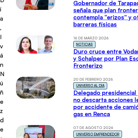
Gobernador de Tarapa
í
señala que plan fronter
contempla “erizos” y o
a
barreras físicas
,
I
16 DE MARZO 2026
NOTICIAS
v
Duro cruce entre Voda
á
y Schalper por Plan E
n
Fronterizo
N
20 DE FEBRERO 2026
ú
UNIVERSO AL DÍA
ñ
Delegado presidencial
no descarta acciones l
e
por accidente de cami
z
gas en Renca
d
07 DE AGOSTO 2026
e
UNIVERSO EMPRENDEDOR