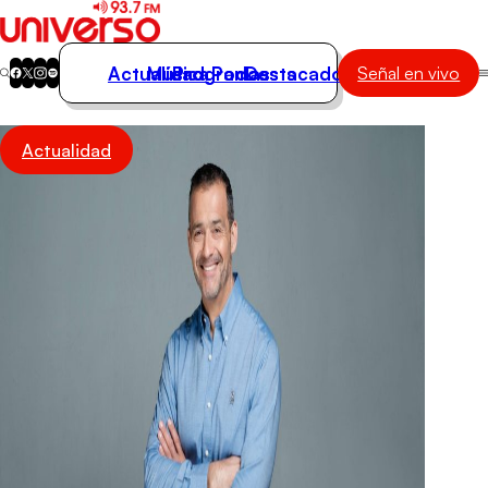
Actualidad
Música
Programas
Podcasts
Destacados
Señal en vivo
Actualidad
Actualidad
Música
Programas
Podcasts
Destacados