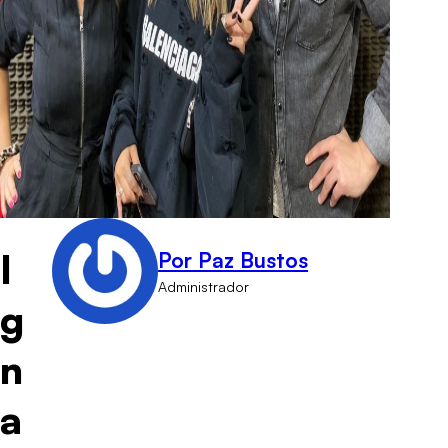
I
Por Paz Bustos
Administrador
g
n
a