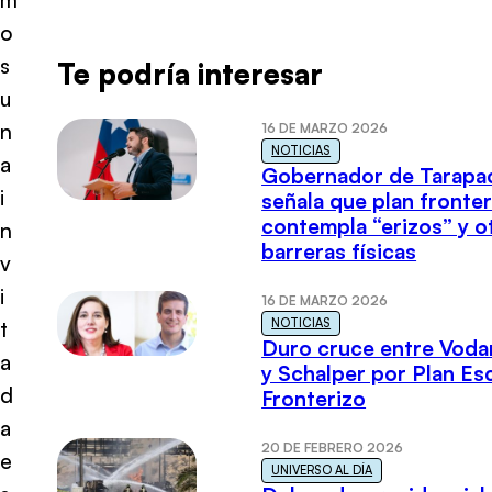
o
s
Te podría interesar
u
n
16 DE MARZO 2026
NOTICIAS
a
Gobernador de Tarapa
i
señala que plan fronter
contempla “erizos” y o
n
barreras físicas
v
i
16 DE MARZO 2026
NOTICIAS
t
Duro cruce entre Voda
a
y Schalper por Plan E
d
Fronterizo
a
20 DE FEBRERO 2026
e
UNIVERSO AL DÍA