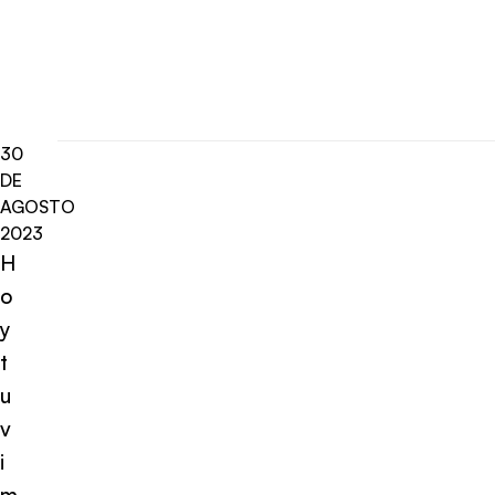
30
DE
AGOSTO
2023
H
o
y
t
u
v
i
m