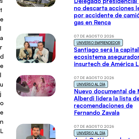
s
Delegado presidencial
no descarta acciones l
t
por accidente de cami
e
gas en Renca
l
07 DE AGOSTO 2026
a
UNIVERSO EMPRENDEDOR
r
Santiago será la capital
d
ecosistema asegurador
insurtech de América L
e
l
07 DE AGOSTO 2026
u
UNIVERSO AL DÍA
Nuevo documental de 
j
Alberdi lidera la lista d
o
recomendaciones de
e
Fernando Zavala
n
07 DE AGOSTO 2026
L
UNIVERSO AL DÍA