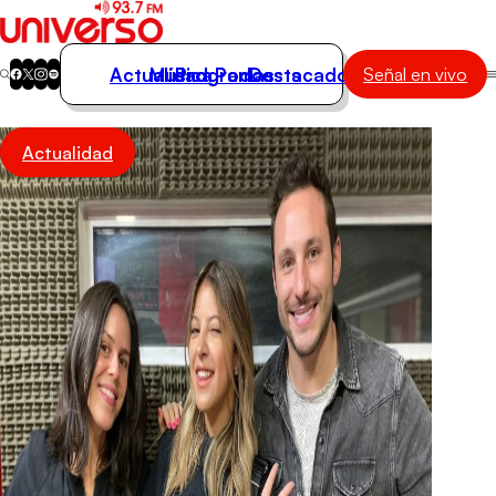
Actualidad
Música
Programas
Podcasts
Destacados
Señal en vivo
Actualidad
Actualidad
Música
Programas
Podcasts
Destacados