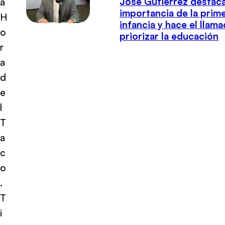
José Gutiérrez destaca
a
importancia de la prim
H
infancia y hace el llam
o
priorizar la educación
r
a
d
e
l
T
a
c
o
.
T
i