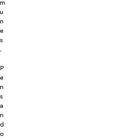
m
u
n
e
s
.
P
e
n
s
a
n
d
o