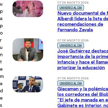
07 DE AGOSTO 2026
u
UNIVERSO AL DÍA
p
Nuevo documental de 
a
Alberdi lidera la lista d
recomendaciones de
p
Fernando Zavala
o
r
07 DE AGOSTO 2026
UNIVERSO AL DÍA
u
José Gutiérrez destaca
n
importancia de la prim
t
infancia y hace el llam
priorizar la educación
e
m
07 DE AGOSTO 2026
a
UNIVERSO AL DÍA
Giacaman y la polémica
d
los corredores del Biob
e
“El jefe de manada en e
s
Gabinete es Interior, n