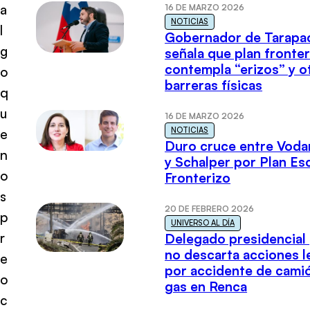
a
16 DE MARZO 2026
NOTICIAS
l
Gobernador de Tarapa
g
señala que plan fronter
contempla “erizos” y o
o
barreras físicas
q
u
16 DE MARZO 2026
NOTICIAS
e
Duro cruce entre Voda
n
y Schalper por Plan E
o
Fronterizo
s
20 DE FEBRERO 2026
p
UNIVERSO AL DÍA
r
Delegado presidencial
no descarta acciones l
e
por accidente de cami
o
gas en Renca
c