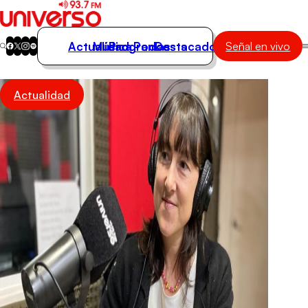
Actualidad
Música
Programas
Podcasts
Destacados
Señal en vivo
Actualidad
Actualidad
Música
Programas
Podcasts
Destacados