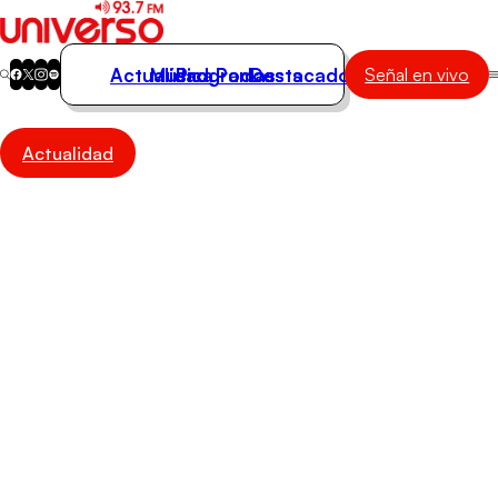
Actualidad
Música
Programas
Podcasts
Destacados
Señal en vivo
Actualidad
Actualidad
Música
Programas
Podcasts
Destacados