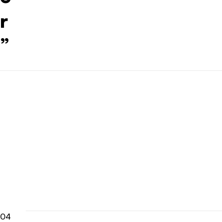
r
”
04