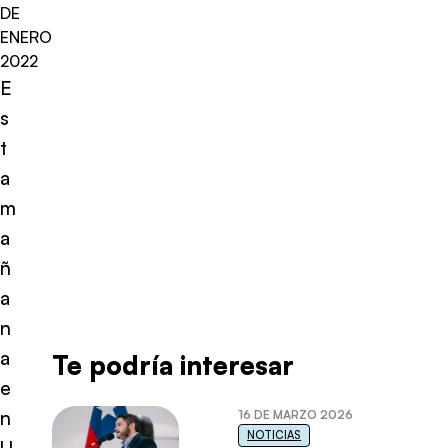
DE
ENERO
2022
E
s
t
a
m
a
ñ
a
n
a
Te podría interesar
e
n
16 DE MARZO 2026
NOTICIAS
U