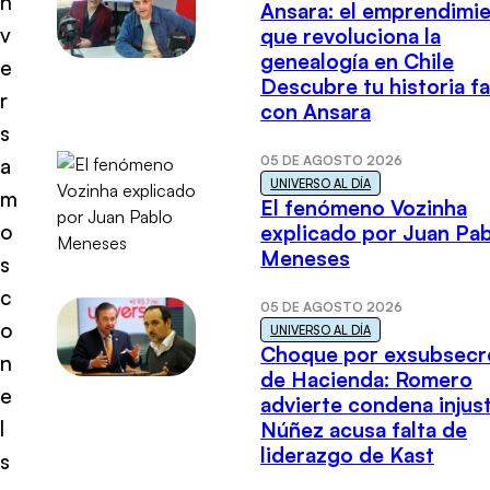
n
Ansara: el emprendimi
v
que revoluciona la
genealogía en Chile
e
Descubre tu historia fa
r
con Ansara
s
05 DE AGOSTO 2026
a
UNIVERSO AL DÍA
m
El fenómeno Vozinha
o
explicado por Juan Pa
Meneses
s
c
05 DE AGOSTO 2026
o
UNIVERSO AL DÍA
Choque por exsubsecr
n
de Hacienda: Romero
e
advierte condena injust
l
Núñez acusa falta de
liderazgo de Kast
s