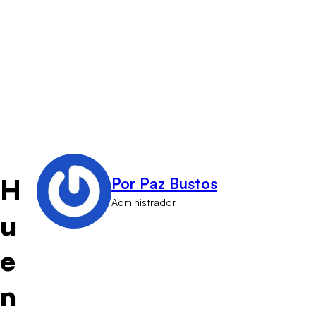
H
Por Paz Bustos
Administrador
u
e
n