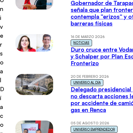
Gobernador de Tarapa
n
señala que plan fronter
contempla “erizos” y o
i
barreras físicas
v
e
16 DE MARZO 2026
NOTICIAS
r
Duro cruce entre Voda
s
y Schalper por Plan E
o
Fronterizo
a
20 DE FEBRERO 2026
l
UNIVERSO AL DÍA
D
Delegado presidencial
no descarta acciones l
í
por accidente de cami
a
gas en Renca
c
05 DE AGOSTO 2026
o
UNIVERSO EMPRENDEDOR