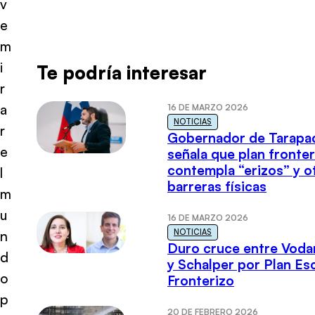
v
e
m
i
Te podría interesar
r
a
16 DE MARZO 2026
NOTICIAS
r
Gobernador de Tarapa
e
señala que plan fronter
contempla “erizos” y o
l
barreras físicas
m
u
16 DE MARZO 2026
NOTICIAS
n
Duro cruce entre Voda
d
y Schalper por Plan E
o
Fronterizo
p
20 DE FEBRERO 2026