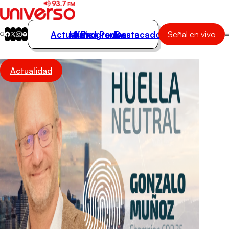
Actualidad
Música
Programas
Podcasts
Destacados
Señal en vivo
Actualidad
Actualidad
Música
Programas
Podcasts
Destacados