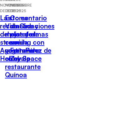
NOVIEMBRE
NOVIEMBRE
NOVIEMBRE
DE 2025
DE 2025
DE 2025
Las
Esto es
Comentario
recomendaciones
Vida: Lo
de Cine y
del cine y el
mejor de la
plataformas
streaming con
comida
con
Agustín Pérez de
vegetariana
Fernando
Hobby Space
en el
Zavala
restaurante
Quínoa