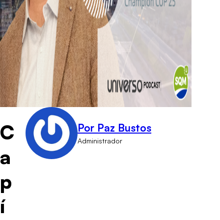
C
Por Paz Bustos
Administrador
a
p
í