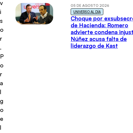
v
05 DE AGOSTO 2026
i
UNIVERSO AL DÍA
Choque por exsubsecr
s
de Hacienda: Romero
o
advierte condena injust
r
Núñez acusa falta de
liderazgo de Kast
.
P
o
r
a
l
g
o
e
l