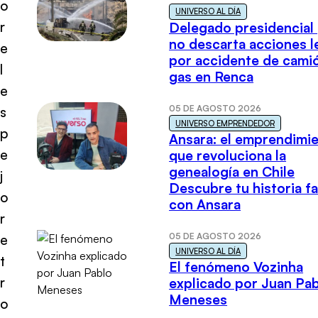
o
UNIVERSO AL DÍA
r
Delegado presidencial
no descarta acciones l
e
por accidente de cami
l
gas en Renca
e
05 DE AGOSTO 2026
s
UNIVERSO EMPRENDEDOR
p
Ansara: el emprendimi
e
que revoluciona la
genealogía en Chile
j
Descubre tu historia fa
o
con Ansara
r
05 DE AGOSTO 2026
e
UNIVERSO AL DÍA
t
El fenómeno Vozinha
r
explicado por Juan Pa
Meneses
o