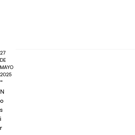
27
DE
MAYO
2025
“
N
o
s
i
r