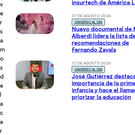
insurtech de América L
v
e
07 DE AGOSTO 2026
r
UNIVERSO AL DÍA
Nuevo documental de 
s
Alberdi lidera la lista d
a
recomendaciones de
m
Fernando Zavala
o
07 DE AGOSTO 2026
s
UNIVERSO AL DÍA
José Gutiérrez destaca
d
importancia de la prim
e
infancia y hace el llam
l
priorizar la educación
a
c
a
r