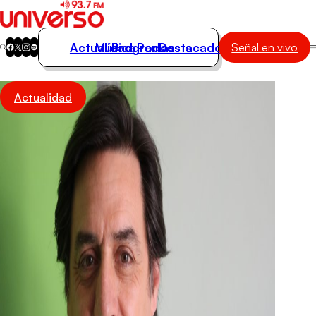
Actualidad
Música
Programas
Podcasts
Destacados
Señal en vivo
Actualidad
Actualidad
Música
Programas
Podcasts
Destacados