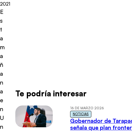
2021
E
s
t
a
m
a
ñ
a
n
a
Te podría interesar
e
n
16 DE MARZO 2026
NOTICIAS
U
Gobernador de Tarapa
n
señala que plan fronter