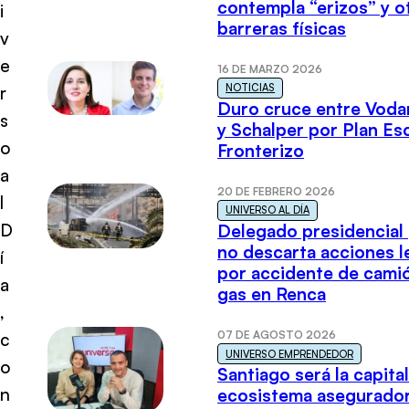
contempla “erizos” y o
i
barreras físicas
v
e
16 DE MARZO 2026
NOTICIAS
r
Duro cruce entre Voda
s
y Schalper por Plan E
o
Fronterizo
a
20 DE FEBRERO 2026
l
UNIVERSO AL DÍA
D
Delegado presidencial
no descarta acciones l
í
por accidente de cami
a
gas en Renca
,
07 DE AGOSTO 2026
c
UNIVERSO EMPRENDEDOR
o
Santiago será la capital
n
ecosistema asegurador