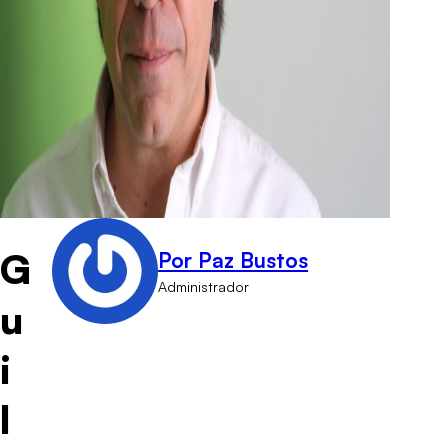
G
Por Paz Bustos
Administrador
u
i
l