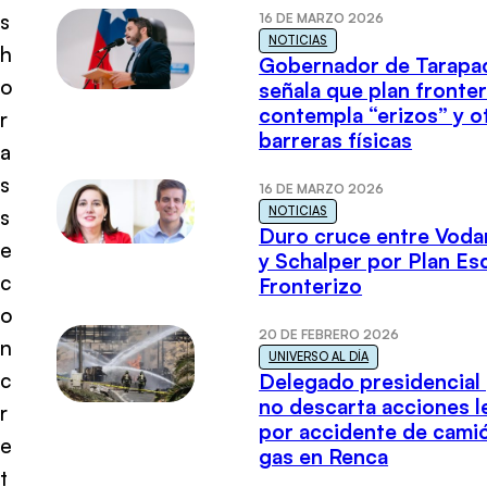
s
16 DE MARZO 2026
NOTICIAS
h
Gobernador de Tarapa
o
señala que plan fronter
contempla “erizos” y o
r
barreras físicas
a
s
16 DE MARZO 2026
NOTICIAS
s
Duro cruce entre Voda
e
y Schalper por Plan E
c
Fronterizo
o
20 DE FEBRERO 2026
n
UNIVERSO AL DÍA
c
Delegado presidencial
no descarta acciones l
r
por accidente de cami
e
gas en Renca
t