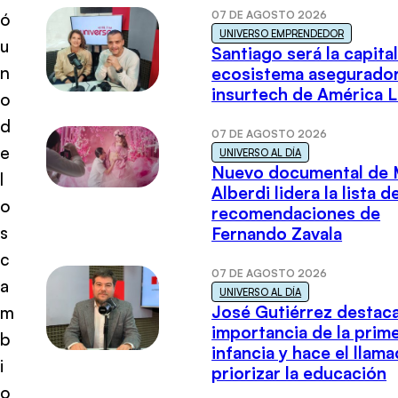
07 DE AGOSTO 2026
ó
UNIVERSO EMPRENDEDOR
u
Santiago será la capital
n
ecosistema asegurador
insurtech de América L
o
d
07 DE AGOSTO 2026
e
UNIVERSO AL DÍA
Nuevo documental de 
l
Alberdi lidera la lista d
o
recomendaciones de
s
Fernando Zavala
c
07 DE AGOSTO 2026
a
UNIVERSO AL DÍA
José Gutiérrez destaca
m
importancia de la prim
b
infancia y hace el llam
i
priorizar la educación
o