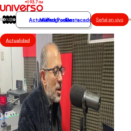
Actualidad
Música
Programas
Podcasts
Destacados
Señal en vivo
Actualidad
Actualidad
Música
Programas
Podcasts
Destacados