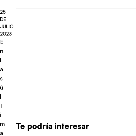
25
DE
JULIO
2023
E
n
l
a
s
ú
l
t
i
m
Te podría interesar
a