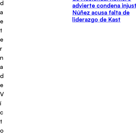
d
advierte condena injust
a
Núñez acusa falta de
liderazgo de Kast
e
t
e
r
n
a
d
e
V
í
c
t
o