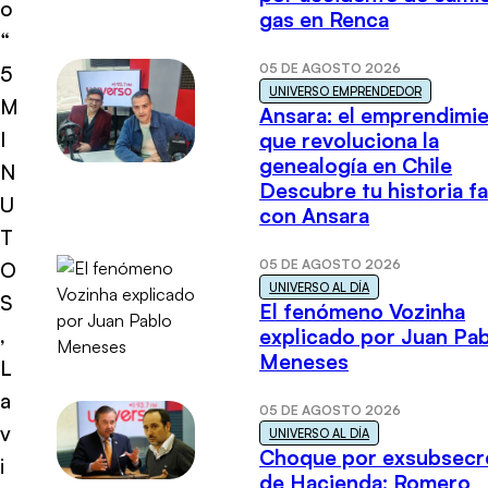
o
gas en Renca
“
05 DE AGOSTO 2026
5
UNIVERSO EMPRENDEDOR
M
Ansara: el emprendimi
I
que revoluciona la
genealogía en Chile
N
Descubre tu historia fa
U
con Ansara
T
05 DE AGOSTO 2026
O
UNIVERSO AL DÍA
S
El fenómeno Vozinha
,
explicado por Juan Pa
Meneses
L
a
05 DE AGOSTO 2026
v
UNIVERSO AL DÍA
Choque por exsubsecr
i
de Hacienda: Romero