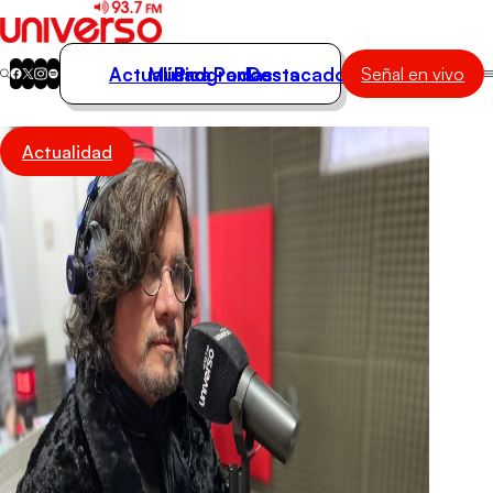
Actualidad
Música
Programas
Podcasts
Destacados
Señal en vivo
Actualidad
Actualidad
Música
Programas
Podcasts
Destacados