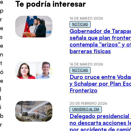
e
Te podría interesar
p
r
16 DE MARZO 2026
NOTICIAS
e
Gobernador de Tarapa
s
señala que plan fronter
contempla “erizos” y o
e
barreras físicas
n
t
16 DE MARZO 2026
NOTICIAS
ó
Duro cruce entre Voda
e
y Schalper por Plan E
l
Fronterizo
l
20 DE FEBRERO 2026
i
UNIVERSO AL DÍA
b
Delegado presidencial
no descarta acciones l
r
por accidente de cami