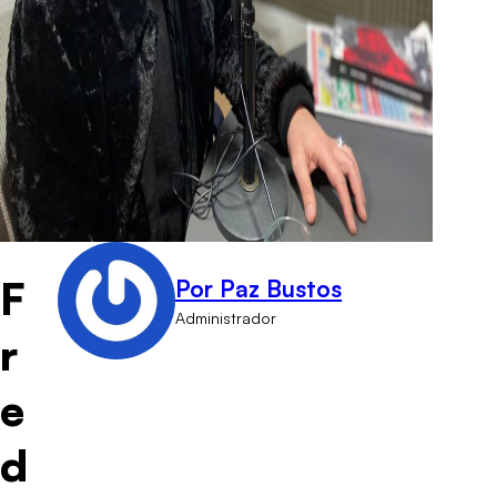
F
Por Paz Bustos
Administrador
r
e
d