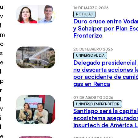
u
16 DE MARZO 2026
NOTICIAS
v
Duro cruce entre Voda
i
y Schalper por Plan E
m
Fronterizo
o
20 DE FEBRERO 2026
s
UNIVERSO AL DÍA
e
Delegado presidencial
no descarta acciones l
l
por accidente de cami
p
gas en Renca
r
07 DE AGOSTO 2026
i
UNIVERSO EMPRENDEDOR
v
Santiago será la capital
i
ecosistema asegurador
insurtech de América L
l
e