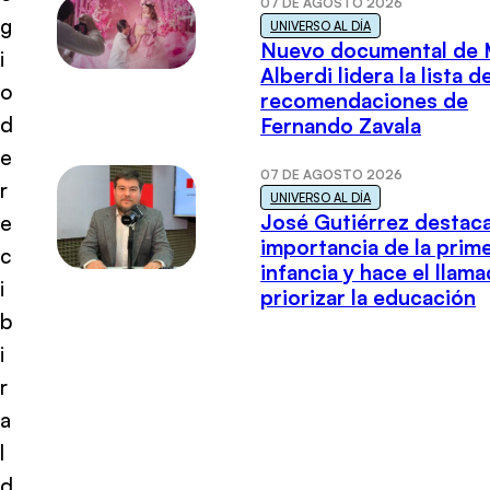
07 DE AGOSTO 2026
g
UNIVERSO AL DÍA
Nuevo documental de 
i
Alberdi lidera la lista d
o
recomendaciones de
d
Fernando Zavala
e
07 DE AGOSTO 2026
r
UNIVERSO AL DÍA
José Gutiérrez destaca
e
importancia de la prim
c
infancia y hace el llam
i
priorizar la educación
b
i
r
a
l
d