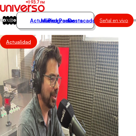
Actualidad
Música
Programas
Podcasts
Destacados
Señal en vivo
Actualidad
Actualidad
Música
Programas
Podcasts
Destacados