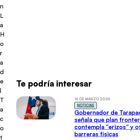
n
L
a
H
o
r
a
d
e
Te podría interesar
l
T
16 DE MARZO 2026
NOTICIAS
a
Gobernador de Tarapa
c
señala que plan fronter
contempla “erizos” y o
o
barreras físicas
t