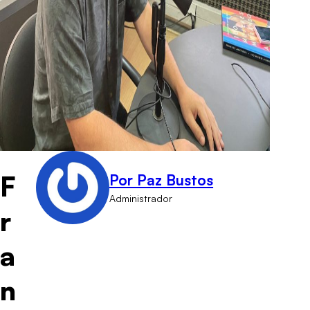
F
Por Paz Bustos
Administrador
r
a
n