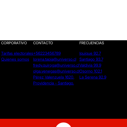
CORPORATIVO
CONTACTO
FRECUENCIAS
Tarifas electorales
+56223456789
Iquique 92.7
Quienes somos
lorena.tapia@universo.cl
Santiago 93.7
fredy.quiroga@universo.cl
Valdivia 99.9
olga.venegas@universo.cl
Osorno 102.1
Pérez Valenzuela 1620.
La Serena 92.9
Providencia - Santiago.