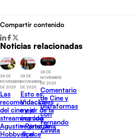
Compartir contenido
Noticias relacionadas
28 DE
28 DE
28 DE
NOVIEMBRE
NOVIEMBRE
NOVIEMBRE
DE 2025
DE 2025
DE 2025
Comentario
Las
Esto es
de Cine y
recomendaciones
Vida: Lo
plataformas
del cine y el
mejor de la
con
streaming con
comida
Fernando
Agustín Pérez de
vegetariana
Zavala
Hobby Space
en el