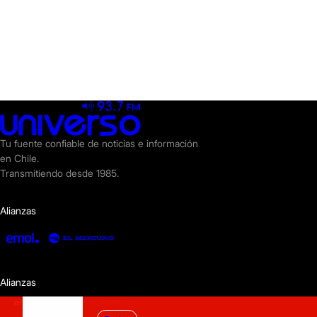
Tu fuente confiable de noticias e información
en Chile.
Transmitiendo desde 1985.
Alianzas
Alianzas