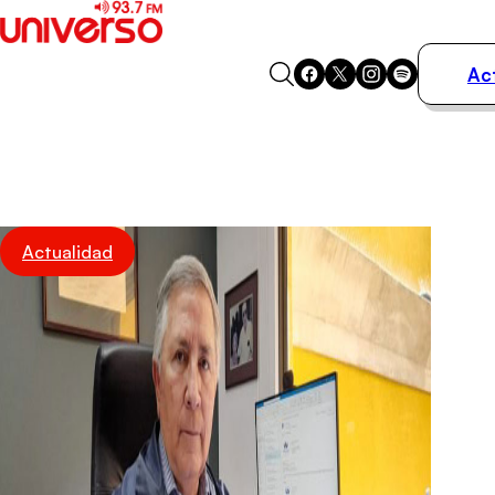
Ac
Actualidad
Música
Programas
Podcasts
Destacados
Actualidad