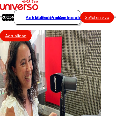
Actualidad
Música
Programas
Podcasts
Destacados
Señal en vivo
Actualidad
Actualidad
Música
Programas
Podcasts
Destacados