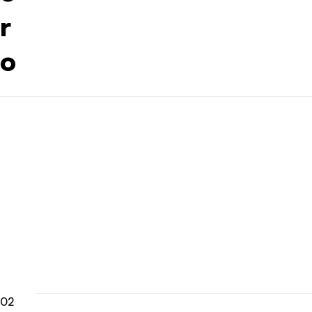
r
o
02