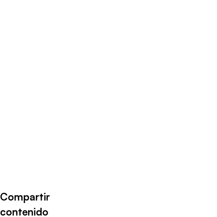
Radio Universo
·
BARBARA MUÑOZ 020124
Compartir
contenido