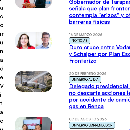
Gobernador de Tarapa
a
señala que plan fronter
contempla “erizos” y o
c
barreras físicas
o
m
16 DE MARZO 2026
NOTICIAS
u
Duro cruce entre Voda
n
y Schalper por Plan E
a
Fronterizo
d
20 DE FEBRERO 2026
e
UNIVERSO AL DÍA
V
Delegado presidencial
no descarta acciones l
i
por accidente de cami
t
gas en Renca
a
07 DE AGOSTO 2026
c
UNIVERSO EMPRENDEDOR
u