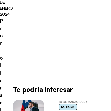
DE
ENERO
2024
P
r
o
n
t
o
l
l
e
g
Te podría interesar
a
a
16 DE MARZO 2026
NOTICIAS
l