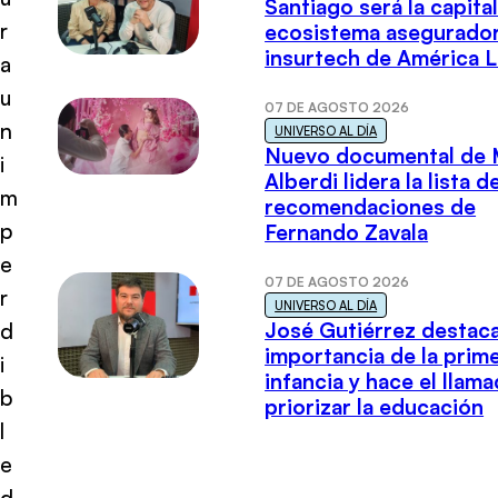
Santiago será la capital
r
ecosistema asegurador
insurtech de América L
a
u
07 DE AGOSTO 2026
n
UNIVERSO AL DÍA
Nuevo documental de 
i
Alberdi lidera la lista d
m
recomendaciones de
p
Fernando Zavala
e
07 DE AGOSTO 2026
r
UNIVERSO AL DÍA
José Gutiérrez destaca
d
importancia de la prim
i
infancia y hace el llam
b
priorizar la educación
l
e
d