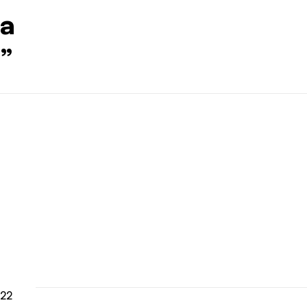
a
”
22