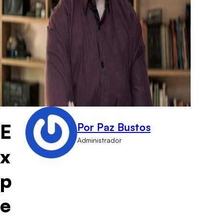
E
Por Paz Bustos
Administrador
x
p
e