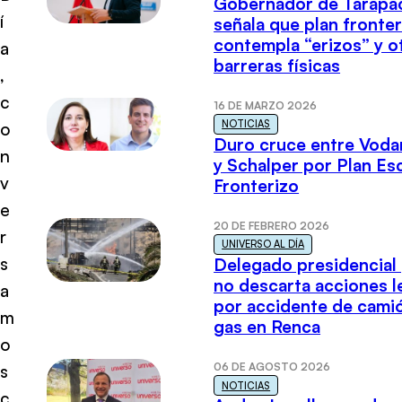
Gobernador de Tarapa
í
señala que plan fronter
contempla “erizos” y o
a
barreras físicas
,
c
16 DE MARZO 2026
NOTICIAS
o
Duro cruce entre Voda
n
y Schalper por Plan E
v
Fronterizo
e
20 DE FEBRERO 2026
r
UNIVERSO AL DÍA
s
Delegado presidencial
no descarta acciones l
a
por accidente de cami
m
gas en Renca
o
06 DE AGOSTO 2026
s
NOTICIAS
c