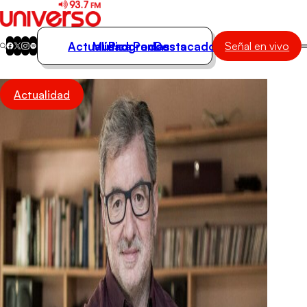
Actualidad
Música
Programas
Podcasts
Destacados
Señal en vivo
Actualidad
Actualidad
Música
Programas
Podcasts
Destacados