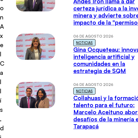
Andes Iron llama a dar
o
certeza jurídica a la in
minera y advierte sobre
n
impacto de la "permiso
A
x
06 DE AGOSTO 2026
NOTICIAS
e
Gina Ocqueteau: innov
l
inteligencia artificial y
C
comunidades en la
estrategia de SQM
a
l
06 DE AGOSTO 2026
l
NOTICIAS
Collahuasi y la formaci
í
talento para el futuro:
s
Marcelo Aceituno abor
,
desafíos de la minería 
Tarapacá
d
i