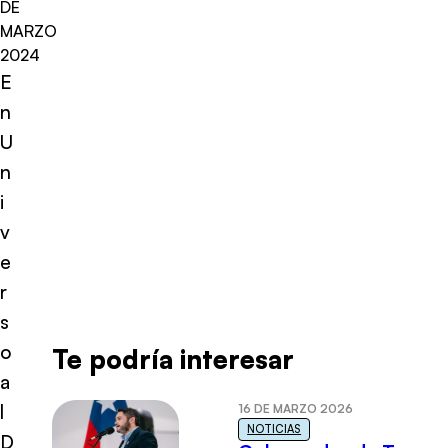
DE
MARZO
2024
E
n
U
n
i
v
e
r
s
o
Te podría interesar
a
l
16 DE MARZO 2026
NOTICIAS
D