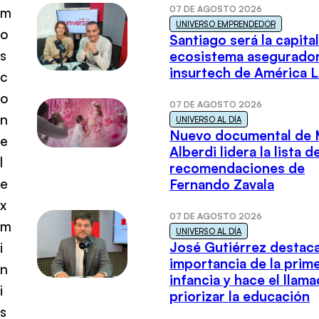
07 DE AGOSTO 2026
m
UNIVERSO EMPRENDEDOR
o
Santiago será la capital
s
ecosistema asegurador
insurtech de América L
c
o
07 DE AGOSTO 2026
n
UNIVERSO AL DÍA
Nuevo documental de 
e
Alberdi lidera la lista d
l
recomendaciones de
e
Fernando Zavala
x
07 DE AGOSTO 2026
m
UNIVERSO AL DÍA
José Gutiérrez destaca
i
importancia de la prim
n
infancia y hace el llam
i
priorizar la educación
s