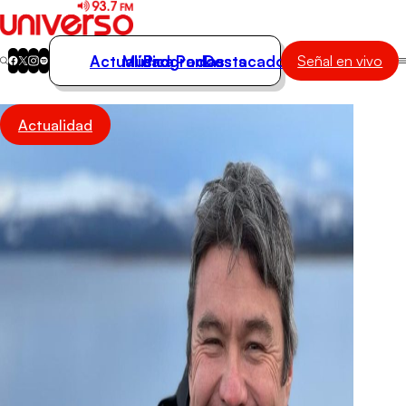
Actualidad
Música
Programas
Podcasts
Destacados
Señal en vivo
Actualidad
Actualidad
Música
Programas
Podcasts
Destacados