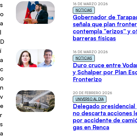
s
16 DE MARZO 2026
NOTICIAS
o
Gobernador de Tarapa
a
señala que plan fronter
contempla “erizos” y o
l
barreras físicas
D
í
16 DE MARZO 2026
NOTICIAS
a
Duro cruce entre Voda
c
y Schalper por Plan E
o
Fronterizo
n
20 DE FEBRERO 2026
v
UNIVERSO AL DÍA
e
Delegado presidencial
no descarta acciones l
r
por accidente de cami
s
gas en Renca
a