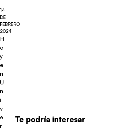
14
DE
FEBRERO
2024
H
o
y
e
n
U
n
i
v
e
Te podría interesar
r