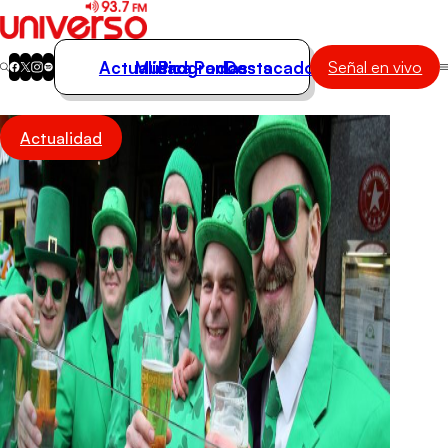
Actualidad
Música
Programas
Podcasts
Destacados
Señal en vivo
Actualidad
Actualidad
Música
Programas
Podcasts
Destacados