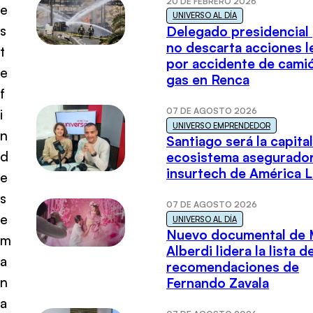
20 DE FEBRERO 2026
e
UNIVERSO AL DÍA
s
Delegado presidencial
no descarta acciones l
t
por accidente de cami
e
gas en Renca
f
07 DE AGOSTO 2026
i
UNIVERSO EMPRENDEDOR
n
Santiago será la capital
d
ecosistema asegurador
insurtech de América L
e
s
07 DE AGOSTO 2026
e
UNIVERSO AL DÍA
Nuevo documental de 
m
Alberdi lidera la lista d
a
recomendaciones de
n
Fernando Zavala
a