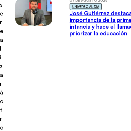
07 DE AGOSTO 2026
s
UNIVERSO AL DÍA
José Gutiérrez destaca
e
importancia de la prim
r
infancia y hace el llam
e
priorizar la educación
a
l
i
z
a
r
á
o
t
r
o