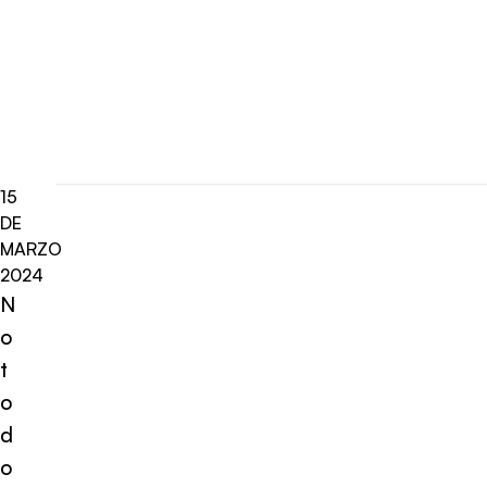
15
DE
MARZO
2024
N
o
t
o
d
o