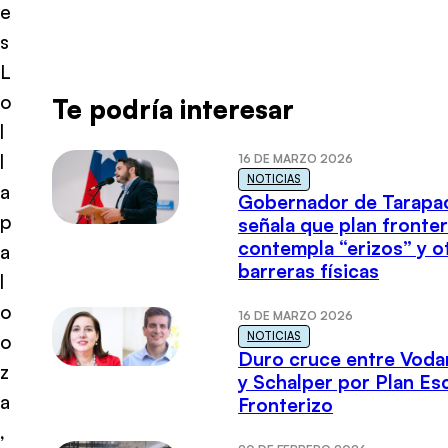
e
s
L
o
Te podría interesar
l
l
16 DE MARZO 2026
NOTICIAS
a
Gobernador de Tarapa
p
señala que plan fronter
contempla “erizos” y o
a
barreras físicas
l
o
16 DE MARZO 2026
NOTICIAS
o
Duro cruce entre Voda
z
y Schalper por Plan E
a
Fronterizo
,