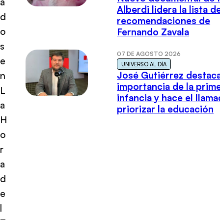
a
Alberdi lidera la lista d
d
recomendaciones de
o
Fernando Zavala
s
07 DE AGOSTO 2026
e
UNIVERSO AL DÍA
José Gutiérrez destaca
n
importancia de la prim
L
infancia y hace el llam
a
priorizar la educación
H
o
r
a
d
e
l