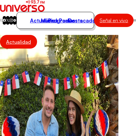
Actualidad
Música
Programas
Podcasts
Destacados
Señal en vivo
Actualidad
Actualidad
Música
Programas
Podcasts
Destacados