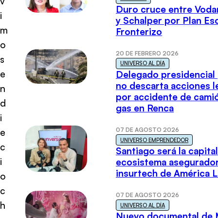
v
Duro cruce entre Voda
i
y Schalper por Plan E
m
Fronterizo
o
20 DE FEBRERO 2026
s
UNIVERSO AL DÍA
e
Delegado presidencial
no descarta acciones l
n
por accidente de cami
d
gas en Renca
i
07 DE AGOSTO 2026
e
UNIVERSO EMPRENDEDOR
c
Santiago será la capital
i
ecosistema asegurador
insurtech de América L
o
c
07 DE AGOSTO 2026
h
UNIVERSO AL DÍA
Nuevo documental de 