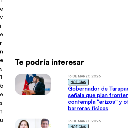
e
v
i
e
r
n
e
Te podría interesar
s
1
16 DE MARZO 2026
NOTICIAS
5
Gobernador de Tarapa
e
señala que plan fronter
contempla “erizos” y o
s
barreras físicas
t
u
16 DE MARZO 2026
NOTICIAS