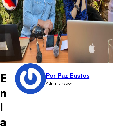
E
Por Paz Bustos
Administrador
n
l
a