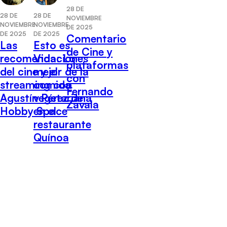
28 DE
28 DE
28 DE
NOVIEMBRE
NOVIEMBRE
NOVIEMBRE
DE 2025
DE 2025
DE 2025
Comentario
Las
Esto es
de Cine y
recomendaciones
Vida: Lo
plataformas
del cine y el
mejor de la
con
streaming con
comida
Fernando
Agustín Pérez de
vegetariana
Zavala
Hobby Space
en el
restaurante
Quínoa