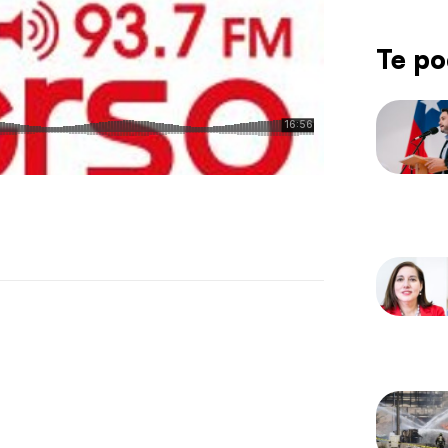
Te po