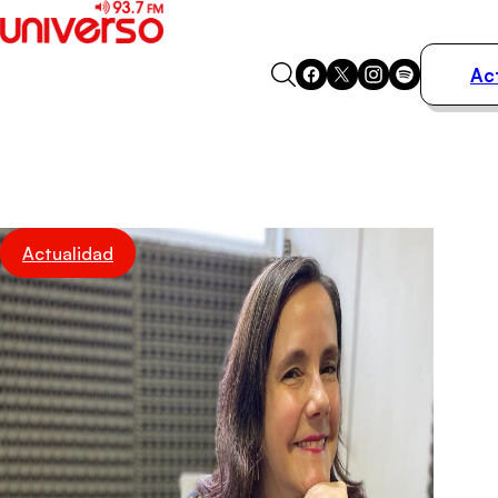
Ac
Actualidad
Música
Programas
Podcasts
Destacados
Actualidad