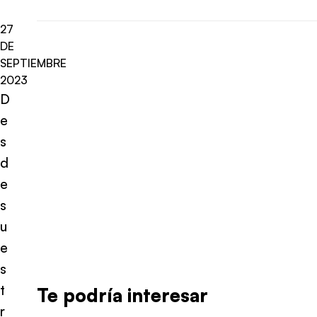
27
DE
SEPTIEMBRE
2023
D
e
s
d
e
s
u
e
s
t
Te podría interesar
r