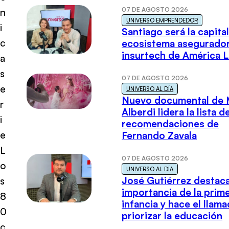
07 DE AGOSTO 2026
n
UNIVERSO EMPRENDEDOR
i
Santiago será la capital
c
ecosistema asegurador
insurtech de América L
a
s
07 DE AGOSTO 2026
e
UNIVERSO AL DÍA
Nuevo documental de 
r
Alberdi lidera la lista d
i
recomendaciones de
e
Fernando Zavala
L
07 DE AGOSTO 2026
o
UNIVERSO AL DÍA
José Gutiérrez destaca
s
importancia de la prim
8
infancia y hace el llam
0
priorizar la educación
c