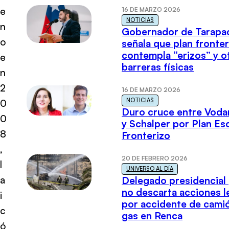
e
16 DE MARZO 2026
NOTICIAS
n
Gobernador de Tarapa
o
señala que plan fronter
contempla “erizos” y o
e
barreras físicas
n
2
16 DE MARZO 2026
NOTICIAS
0
Duro cruce entre Voda
0
y Schalper por Plan E
8
Fronterizo
,
20 DE FEBRERO 2026
l
UNIVERSO AL DÍA
a
Delegado presidencial
no descarta acciones l
i
por accidente de cami
c
gas en Renca
ó