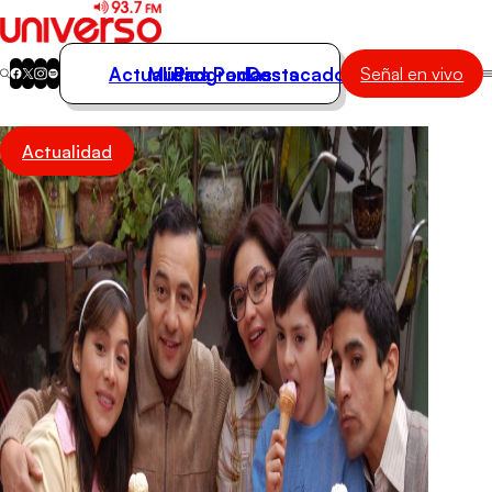
Actualidad
Música
Programas
Podcasts
Destacados
Señal en vivo
Actualidad
Actualidad
Música
Programas
Podcasts
Destacados