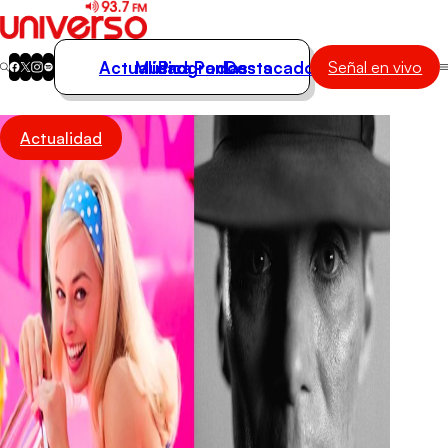
Actualidad
Música
Programas
Podcasts
Destacados
Señal en vivo
Actualidad
Actualidad
Música
Programas
Podcasts
Destacados