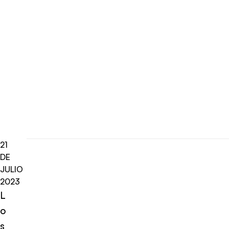
21
DE
JULIO
2023
L
o
s