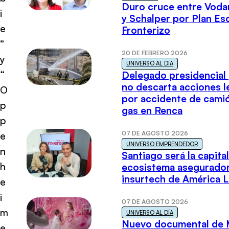
Duro cruce entre Voda
i
y Schalper por Plan E
e
Fronterizo
”
20 DE FEBRERO 2026
y
UNIVERSO AL DÍA
“
Delegado presidencial
no descarta acciones l
O
por accidente de cami
p
gas en Renca
p
07 DE AGOSTO 2026
e
UNIVERSO EMPRENDEDOR
n
Santiago será la capital
h
ecosistema asegurador
insurtech de América L
e
i
07 DE AGOSTO 2026
m
UNIVERSO AL DÍA
Nuevo documental de 
e