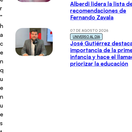
Alberdi lidera la lista d
r
recomendaciones de
”
Fernando Zavala
h
07 DE AGOSTO 2026
a
UNIVERSO AL DÍA
José Gutiérrez destaca
c
importancia de la prim
e
infancia y hace el llam
n
priorizar la educación
q
u
e
n
u
e
s
t