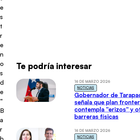
e
s
t
r
e
n
o
Te podría interesar
s
d
16 DE MARZO 2026
NOTICIAS
e
Gobernador de Tarapa
“
señala que plan fronter
contempla “erizos” y o
B
barreras físicas
a
r
16 DE MARZO 2026
NOTICIAS
b