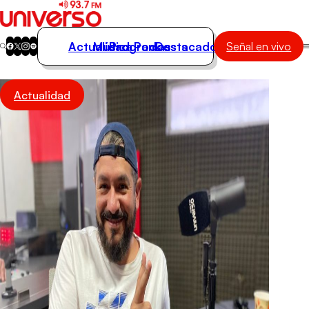
Actualidad
Música
Programas
Podcasts
Destacados
Señal en vivo
Actualidad
Actualidad
Música
Programas
Podcasts
Destacados