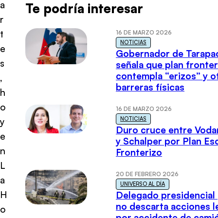
a
Te podría interesar
r
t
16 DE MARZO 2026
NOTICIAS
e
Gobernador de Tarapa
s
señala que plan fronter
contempla “erizos” y o
,
barreras físicas
h
o
16 DE MARZO 2026
NOTICIAS
y
Duro cruce entre Voda
e
y Schalper por Plan E
n
Fronterizo
L
20 DE FEBRERO 2026
a
UNIVERSO AL DÍA
H
Delegado presidencial
no descarta acciones l
o
por accidente de cami