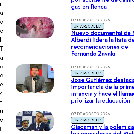
r
gas en Renca
a
07 DE AGOSTO 2026
d
UNIVERSO AL DÍA
e
Nuevo documental de 
l
Alberdi lidera la lista d
recomendaciones de
T
Fernando Zavala
a
c
07 DE AGOSTO 2026
UNIVERSO AL DÍA
o
José Gutiérrez destaca
e
importancia de la prim
s
infancia y hace el llam
priorizar la educación
t
u
07 DE AGOSTO 2026
v
UNIVERSO AL DÍA
Giacaman y la polémica
i
los corredores del Biob