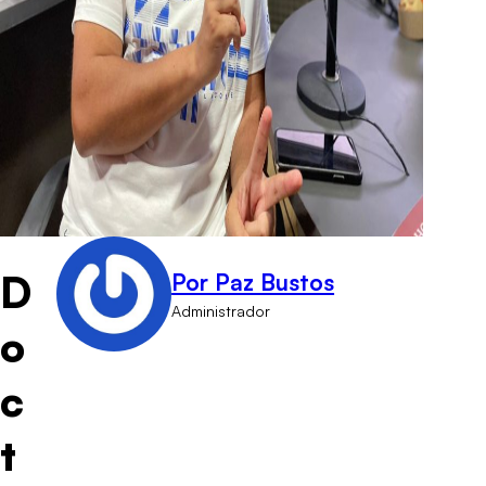
D
Por Paz Bustos
Administrador
o
c
t