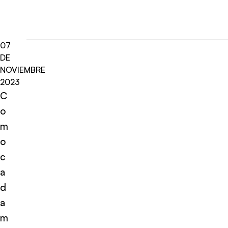
07
DE
NOVIEMBRE
2023
C
o
m
o
c
a
d
a
m