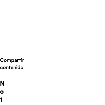
Compartir
contenido
N
o
t